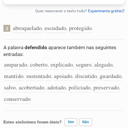
Humanizador de IA
abroquelado
escudado
protegido
,
,
.
2
Cata-letras
A palavra
defendido
aparece também nas seguintes
entradas:
Conexões
amparado
coberto
explicado
seguro
alegado
,
,
,
,
,
Caça-palavras
mantido
sustentado
apoiado
discutido
guardado
,
,
,
,
,
salvo
acobertado
adotado
policiado
preservado
,
,
,
,
,
conservado
Dicionário
Sinônimos
Estes sinônimos foram úteis?
Sim
Não