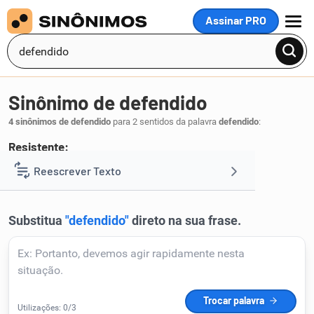
Assinar PRO
MENU
Sinônimo de defendido
4 sinônimos de defendido
para 2 sentidos da palavra
defendido
:
Resistente:
imune
Reescrever Texto
.
1
Resumir Texto
Corrigir Texto
Detector de IA