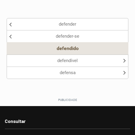
Existem sinônimos incorretos
defender
Nenhum dos sinônimos apresentados me ajudou
defender-se
Outro
defendido
defendível
defensa
Consultar