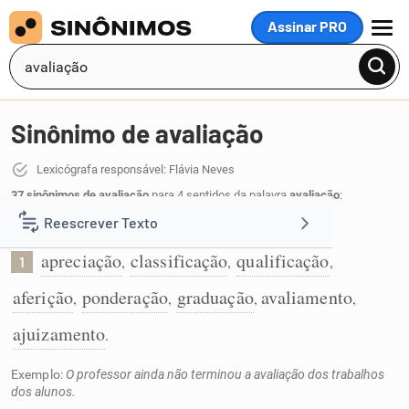
Assinar PRO
MENU
Sinônimo de avaliação
Lexicógrafa responsável: Flávia Neves
37 sinônimos de avaliação
para 4 sentidos da palavra
avaliação
:
Reescrever Texto
Apreciação de valor, mérito, qualidade:
apreciação
classificação
qualificação
,
,
,
1
Resumir Texto
aferição
ponderação
graduação
avaliamento
,
,
,
,
Corrigir Texto
ajuizamento
.
Exemplo:
O professor ainda não terminou a avaliação dos trabalhos
Detector de IA
dos alunos.