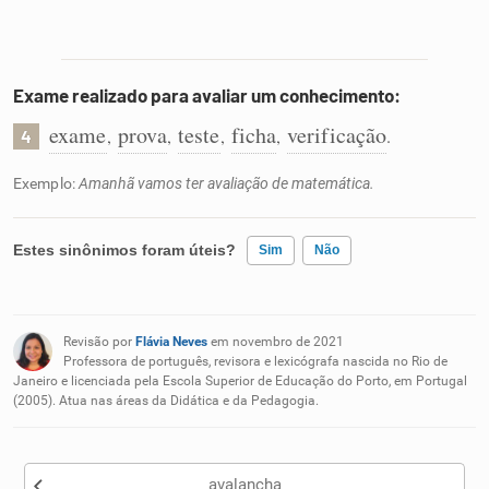
Exame realizado para avaliar um conhecimento:
exame
prova
teste
ficha
verificação
,
,
,
,
.
4
Exemplo:
Amanhã vamos ter avaliação de matemática.
Estes sinônimos foram úteis?
Sim
Não
Existem sinônimos incorretos
Revisão por
Flávia Neves
em novembro de 2021
Nenhum dos sinônimos apresentados me ajudou
Professora de português, revisora e lexicógrafa nascida no Rio de
Janeiro e licenciada pela Escola Superior de Educação do Porto, em Portugal
(2005). Atua nas áreas da Didática e da Pedagogia.
Outro
avalancha