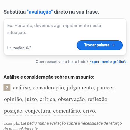
Humanizador de IA
Cata-letras
Conexões
Caça-palavras
Análise e consideração sobre um assunto:
análise
consideração
julgamento
parecer
,
,
,
,
2
opinião
juízo
crítica
observação
reflexão
,
,
,
,
,
Dicionário
posição
conjectura
comentário
crivo
,
,
,
.
Sinônimos
Exemplo:
Ele pediu minha avaliação sobre a necessidade de reforço
do pessoal docente.