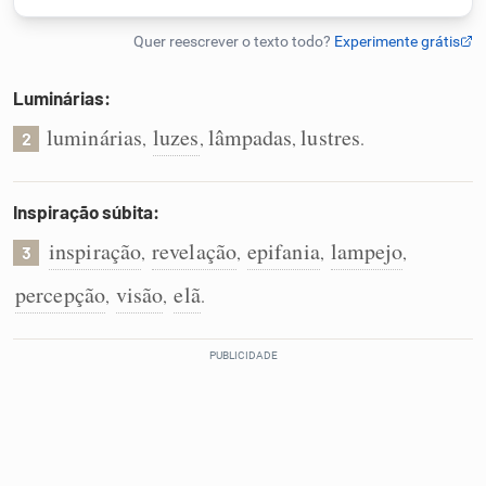
Humanizador de IA
Luminárias:
luminárias
luzes
lâmpadas
lustres
,
,
,
.
2
Cata-letras
Conexões
Inspiração súbita:
inspiração
revelação
epifania
lampejo
,
,
,
,
3
Caça-palavras
percepção
visão
elã
,
,
.
Dicionário
Sinônimos