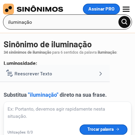
Assinar PRO
MENU
Sinônimo de iluminação
34 sinônimos de iluminação
para 6 sentidos da palavra
iluminação
:
Luminosidade:
luminosidade
luz
claridade
brilho
Reescrever Texto
,
,
,
.
1
Resumir Texto
Corrigir Texto
Detector de IA