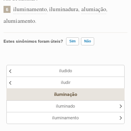
iluminamento
iluminadura
alumiação
,
,
,
6
alumiamento
.
Estes sinônimos foram úteis?
Sim
Não
Existem sinônimos incorretos
iludido
Nenhum dos sinônimos apresentados me ajudou
iludir
Outro
iluminação
iluminado
iluminamento