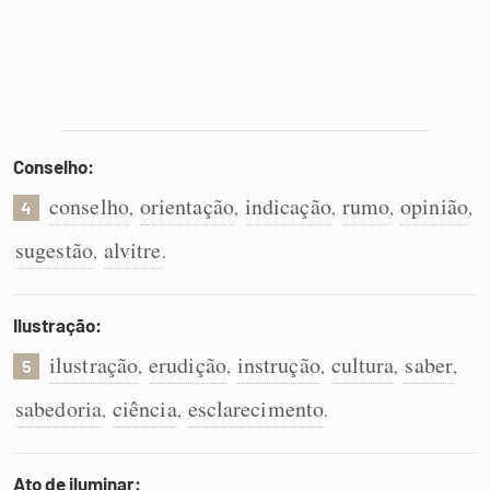
Conselho:
conselho
orientação
indicação
rumo
opinião
,
,
,
,
,
4
sugestão
alvitre
,
.
Ilustração:
ilustração
erudição
instrução
cultura
saber
,
,
,
,
,
5
sabedoria
ciência
esclarecimento
,
,
.
Ato de iluminar: