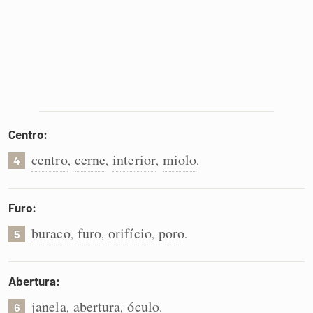
Centro:
centro
cerne
interior
miolo
,
,
,
.
4
Furo:
buraco
furo
orifício
poro
,
,
,
.
5
Abertura:
janela
abertura
óculo
,
,
.
6