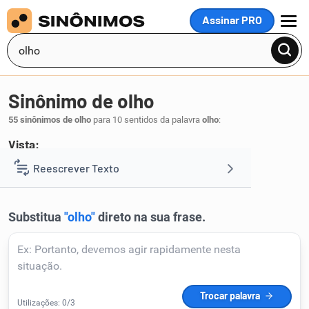
Assinar PRO
MENU
Sinônimo de olho
55 sinônimos de olho
para 10 sentidos da palavra
olho
:
Vista:
visão
olhar
vista
Reescrever Texto
,
,
.
1
Resumir Texto
Corrigir Texto
Detector de IA