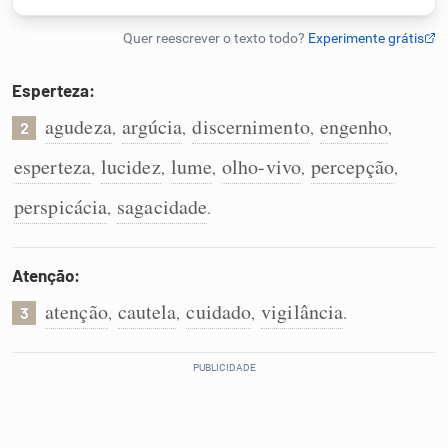
Humanizador de IA
Esperteza:
agudeza
argúcia
discernimento
engenho
,
,
,
,
2
Cata-letras
esperteza
lucidez
lume
olho-vivo
percepção
,
,
,
,
,
Conexões
perspicácia
sagacidade
,
.
Caça-palavras
Atenção:
atenção
cautela
cuidado
vigilância
,
,
,
.
3
Dicionário
Sinônimos