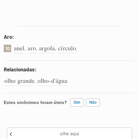
Aro:
anel
aro
argola
círculo
,
,
,
.
10
Relacionadas:
olho grande
olho-d'água
,
Estes sinônimos foram úteis?
Sim
Não
Existem sinônimos incorretos
olhe aqui
Nenhum dos sinônimos apresentados me ajudou