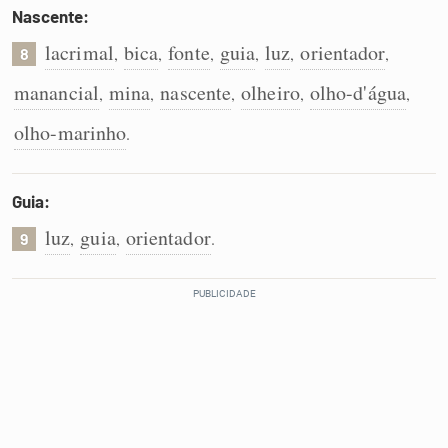
Nascente:
lacrimal
bica
fonte
guia
luz
orientador
,
,
,
,
,
,
8
manancial
mina
nascente
olheiro
olho-d'água
,
,
,
,
,
olho-marinho
.
Guia:
luz
guia
orientador
,
,
.
9