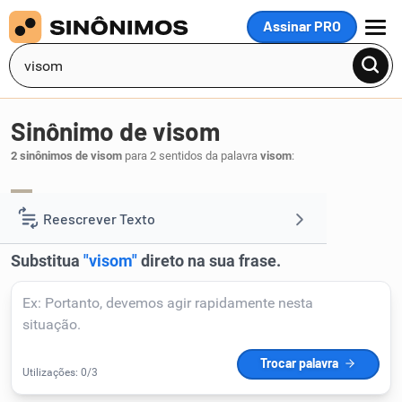
Assinar PRO
MENU
Sinônimo de visom
2 sinônimos de visom
para 2 sentidos da palavra
visom
:
visão
.
1
Reescrever Texto
Resumir Texto
Corrigir Texto
Detector de IA