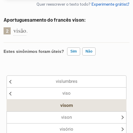
Humanizador de IA
Aportuguesamento do francês vison:
visão
.
2
Cata-letras
Estes sinônimos foram úteis?
Sim
Não
Conexões
Existem sinônimos incorretos
Caça-palavras
vislumbres
Nenhum dos sinônimos apresentados me ajudou
viso
Outro
visom
Dicionário
vison
Sinônimos
visório