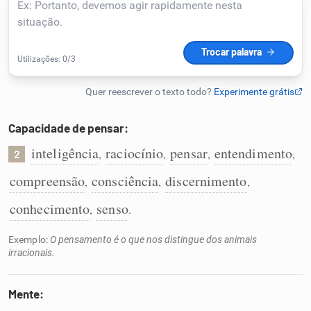
Humanizador de IA
Cata-letras
Capacidade de pensar:
Conexões
inteligência
raciocínio
pensar
entendimento
,
,
,
,
2
Caça-palavras
compreensão
consciência
discernimento
,
,
,
conhecimento
senso
,
.
Exemplo:
O pensamento é o que nos distingue dos animais
Dicionário
irracionais.
Sinônimos
Mente: