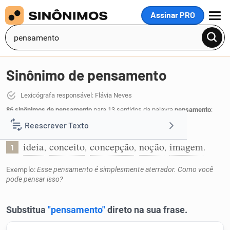
Assinar PRO
MENU
Sinônimo de pensamento
Lexicógrafa responsável: Flávia Neves
86 sinônimos de pensamento
para 13 sentidos da palavra
pensamento
:
Reescrever Texto
Ideia que se pensa:
ideia
conceito
concepção
noção
imagem
,
,
,
,
.
1
Resumir Texto
Exemplo:
Esse pensamento é simplesmente aterrador. Como você
pode pensar isso?
Corrigir Texto
Detector de IA