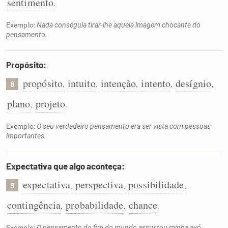
sentimento
.
Exemplo:
Nada conseguia tirar-lhe aquela imagem chocante do
pensamento.
Propósito:
propósito
intuito
intenção
intento
desígnio
,
,
,
,
,
8
plano
projeto
,
.
Exemplo:
O seu verdadeiro pensamento era ser vista com pessoas
importantes.
Expectativa que algo aconteça:
expectativa
perspectiva
possibilidade
,
,
,
9
contingência
probabilidade
chance
,
,
.
Exemplo:
O pensamento do fim do mundo assustou minha avó