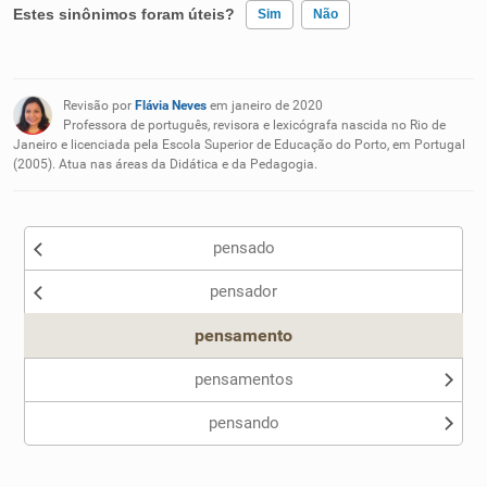
Estes sinônimos foram úteis?
Sim
Não
Existem sinônimos incorretos
Revisão por
Flávia Neves
em janeiro de 2020
Nenhum dos sinônimos apresentados me ajudou
Professora de português, revisora e lexicógrafa nascida no Rio de
Janeiro e licenciada pela Escola Superior de Educação do Porto, em Portugal
(2005). Atua nas áreas da Didática e da Pedagogia.
Outro
pensado
pensador
pensamento
pensamentos
pensando