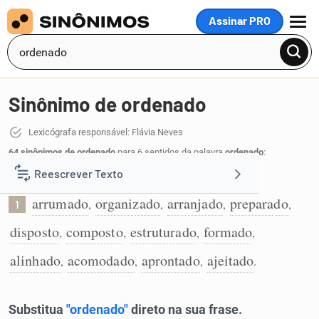
Assinar PRO
MENU
Sinônimo de ordenado
Lexicógrafa responsável: Flávia Neves
64 sinônimos de ordenado
para 6 sentidos da palavra
ordenado
:
Reescrever Texto
Que foi posto em ordem:
arrumado
organizado
arranjado
preparado
,
,
,
,
1
Resumir Texto
disposto
composto
estruturado
formado
,
,
,
,
Corrigir Texto
alinhado
acomodado
aprontado
ajeitado
,
,
,
.
Detector de IA