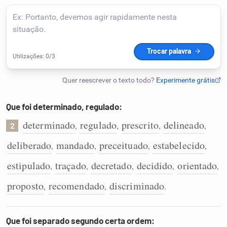
Humanizador de IA
Cata-letras
Conexões
Que foi determinado, regulado:
determinado
regulado
prescrito
delineado
,
,
,
,
Caça-palavras
2
deliberado
mandado
preceituado
estabelecido
,
,
,
,
estipulado
traçado
decretado
decidido
orientado
,
,
,
,
,
Dicionário
proposto
recomendado
discriminado
,
,
.
Sinônimos
Que foi separado segundo certa ordem: