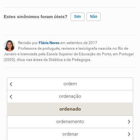
Estes sinônimos foram úteis?
Sim
Não
Existem sinônimos incorretos
Revisão por
Flávia Neves
em setembro de 2017
Nenhum dos sinônimos apresentados me ajudou
Professora de português, revisora e lexicógrafa nascida no Rio de
Janeiro e licenciada pela Escola Superior de Educação do Porto, em Portugal
(2005). Atua nas áreas da Didática e da Pedagogia.
Outro
ordem
ordenação
ordenado
ordenamento
ordenar