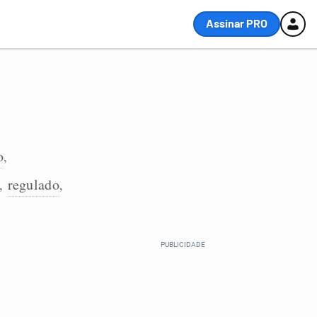
Assinar PRO
o
,
regulado
,
,