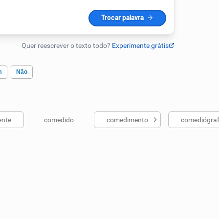
m
Não
nte
comedido
comedimento
comediógra
ados me ajudou