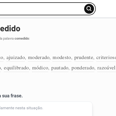
edido
da palavra
comedido
:
to
ajuizado
moderado
modesto
prudente
criterios
,
,
,
,
,
o
equilibrado
módico
pautado
ponderado
razoável
,
,
,
,
,