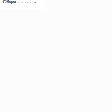
Reportar problema
Consultar
Escrev
Dicionário
Reescre
Sinônimos
Parafra
Conjugação
Corrigir
Antônimos
Resumir
O
Dicionário Online de Sinônimos
é parte do
Dicio.com.br
e
conta com mais de 30 mil sinônimos de palavras e de expressões
em português do Brasil.