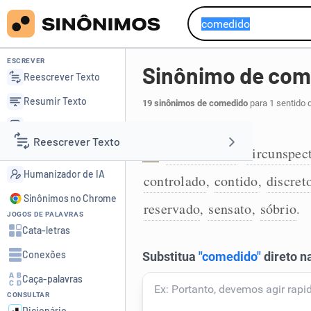
ESCREVER
Sinônimo de com
Reescrever Texto
Resumir Texto
19 sinônimos de comedido
para 1 sentido 
Corrigir Texto
Moderado:
Reescrever Texto
Detector de IA
consequente
circunspec
,
1
Humanizador de IA
controlado
contido
discret
,
,
Resumir Texto
Sinônimos no Chrome
reservado
sensato
sóbrio
,
,
.
JOGOS DE PALAVRAS
Corrigir Texto
Cata-letras
Conexões
Detector de IA
Caça-palavras
CONSULTAR
Humanizador de IA
Dicionário