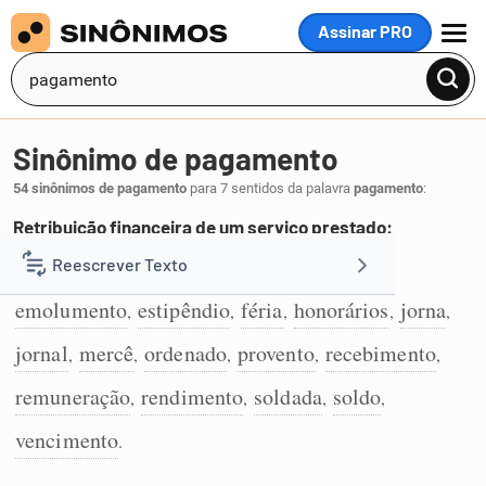
Assinar PRO
MENU
Sinônimo de pagamento
54 sinônimos de pagamento
para 7 sentidos da palavra
pagamento
:
Retribuição financeira de um serviço prestado:
paga
diária
pago
salário
embolso
Reescrever Texto
,
,
,
,
,
1
emolumento
estipêndio
féria
honorários
jorna
,
,
,
,
,
Resumir Texto
jornal
mercê
ordenado
provento
recebimento
,
,
,
,
,
Corrigir Texto
remuneração
rendimento
soldada
soldo
,
,
,
,
vencimento
.
Detector de IA