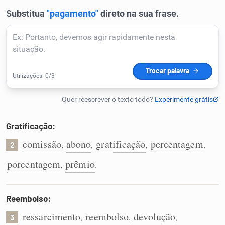
Humanizador de IA
Cata-letras
Conexões
Caça-palavras
Gratificação:
comissão
abono
gratificação
percentagem
,
,
,
,
2
porcentagem
prêmio
,
.
Dicionário
Reembolso:
Sinônimos
ressarcimento
reembolso
devolução
,
,
,
3