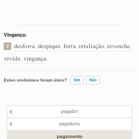
Vingança:
desforra
despique
forra
retaliação
revanche
,
,
,
,
,
7
revide
vingança
,
.
Estes sinônimos foram úteis?
Sim
Não
Existem sinônimos incorretos
pagador
Nenhum dos sinônimos apresentados me ajudou
pagadoria
Outro
pagamento