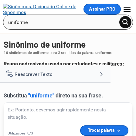
Assinar PRO
MENU
Sinônimo de uniforme
16 sinônimos de uniforme
para 3 sentidos da palavra
uniforme
:
Roupa padronizada usada por estudantes e militares:
farda
traje
fardamento
Reescrever Texto
,
,
.
1
Resumir Texto
Corrigir Texto
Detector de IA