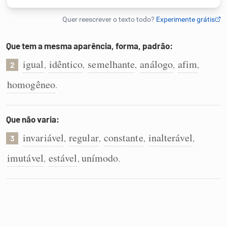
Humanizador de IA
Que tem a mesma aparência, forma, padrão:
igual
idêntico
semelhante
análogo
afim
,
,
,
,
,
2
Cata-letras
homogêneo
.
Conexões
Que não varia:
Caça-palavras
invariável
regular
constante
inalterável
,
,
,
,
3
imutável
estável
unímodo
,
,
.
Dicionário
Sinônimos