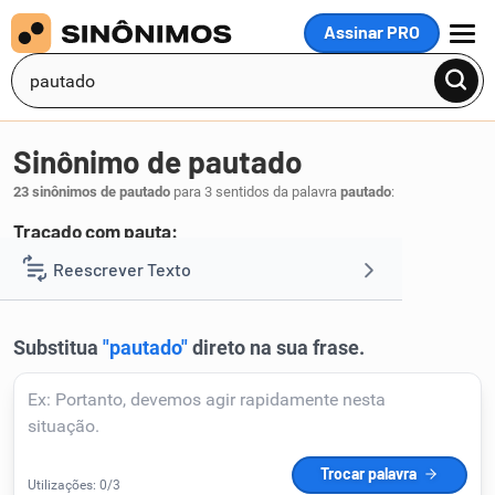
Assinar PRO
MENU
Sinônimo de pautado
23 sinônimos de pautado
para 3 sentidos da palavra
pautado
:
Traçado com pauta:
marcado
traçado
riscado
tracejado
Reescrever Texto
,
,
,
.
1
Resumir Texto
Corrigir Texto
Detector de IA