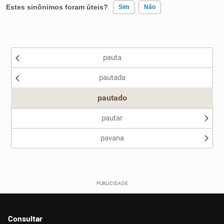
Estes sinônimos foram úteis?
Sim
Não
Existem sinônimos incorretos
pauta
Nenhum dos sinônimos apresentados me ajudou
pautada
Outro
pautado
pautar
pavana
Consultar