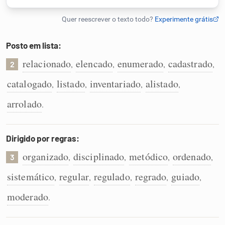
Humanizador de IA
Posto em lista:
relacionado
elencado
enumerado
cadastrado
,
,
,
,
2
Cata-letras
catalogado
listado
inventariado
alistado
,
,
,
,
Conexões
arrolado
.
Caça-palavras
Dirigido por regras:
organizado
disciplinado
metódico
ordenado
,
,
,
,
3
sistemático
regular
regulado
regrado
guiado
,
,
,
,
,
Dicionário
moderado
.
Sinônimos