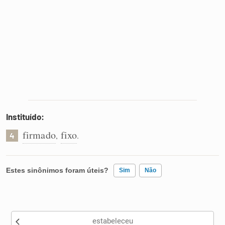
Instituído:
firmado
fixo
,
.
4
Estes sinônimos foram úteis?
Sim
Não
Existem sinônimos incorretos
estabeleceu
Nenhum dos sinônimos apresentados me ajudou