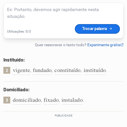
Humanizador de IA
Cata-letras
Conexões
Instituído:
vigente
fundado
constituído
instituído
,
,
,
.
Caça-palavras
2
Domiciliado:
domiciliado
fixado
instalado
,
,
.
3
Dicionário
Sinônimos