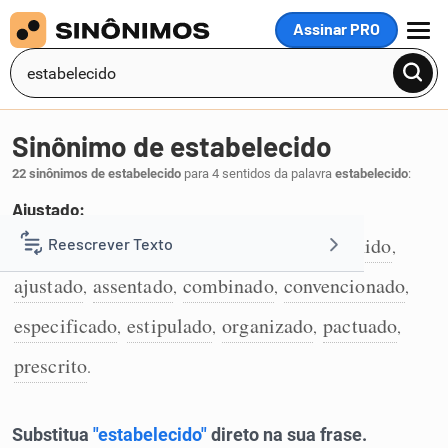
Assinar PRO
MENU
Sinônimo de estabelecido
22 sinônimos de estabelecido
para 4 sentidos da palavra
estabelecido
:
Ajustado:
acordado
determinado
acertado
definido
Reescrever Texto
,
,
,
,
1
ajustado
assentado
combinado
convencionado
,
,
,
,
Resumir Texto
especificado
estipulado
organizado
pactuado
,
,
,
,
Corrigir Texto
prescrito
.
Detector de IA