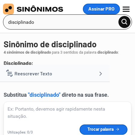
Assinar PRO
MENU
Sinônimo de disciplinado
4 sinônimos de disciplinado
para 3 sentidos da palavra
disciplinado
:
Disciplinado:
baseado
Reescrever Texto
.
1
Resumir Texto
Corrigir Texto
Detector de IA