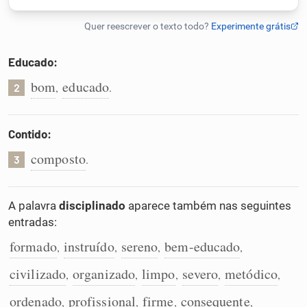
Humanizador de IA
Educado:
bom
educado
,
.
2
Cata-letras
Conexões
Contido:
composto
.
3
Caça-palavras
A palavra
disciplinado
aparece também nas seguintes
entradas:
formado
instruído
sereno
bem-educado
Dicionário
,
,
,
,
civilizado
organizado
limpo
severo
metódico
,
,
,
,
,
Sinônimos
ordenado
profissional
firme
consequente
,
,
,
,