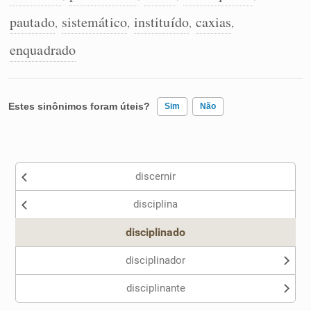
pautado
sistemático
instituído
caxias
,
,
,
,
enquadrado
Estes sinônimos foram úteis?
Sim
Não
Existem sinônimos incorretos
discernir
Nenhum dos sinônimos apresentados me ajudou
disciplina
Outro
disciplinado
disciplinador
disciplinante