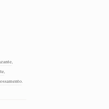
azante
,
te
,
rossamento
.