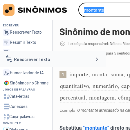
ESCREVER
Sinônimo de mon
Reescrever Texto
Resumir Texto
Lexicógrafa responsável: Débora Ribe
Corrigir Texto
126 sinônimos de montante
para 5 sentido
Reescrever Texto
Detector de IA
Quantia:
Humanizador de IA
importe
monta
suma
q
,
,
,
1
Resumir Texto
Sinônimos no Chrome
quantitativo
numerário
cap
,
,
JOGOS DE PALAVRAS
Corrigir Texto
percentual
montagem
côm
Cata-letras
,
,
Conexões
Detector de IA
Exemplo:
O montante arrecadado na ca
Caça-palavras
CONSULTAR
Humanizador de IA
Dicionário