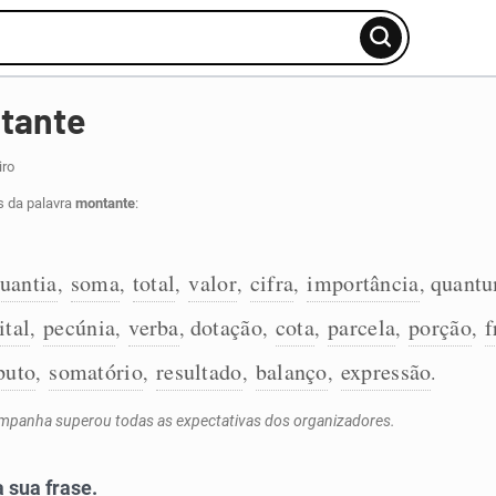
tante
iro
s da palavra
montante
:
uantia
soma
total
valor
cifra
importância
quant
,
,
,
,
,
,
ital
pecúnia
verba
dotação
cota
parcela
porção
f
,
,
,
,
,
,
,
puto
somatório
resultado
balanço
expressão
,
,
,
,
.
mpanha superou todas as expectativas dos organizadores.