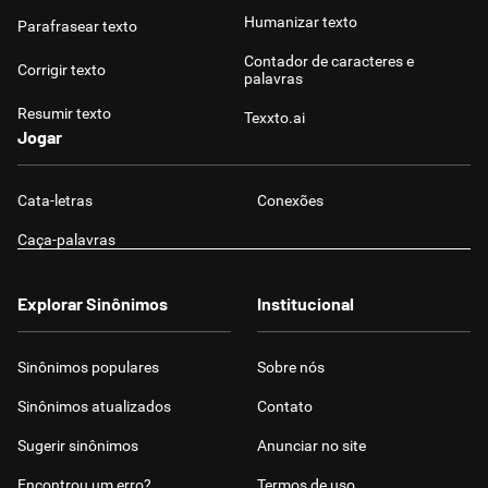
Humanizar texto
Parafrasear texto
Contador de caracteres e
Corrigir texto
palavras
Resumir texto
Texxto.ai
Jogar
Cata-letras
Conexões
Caça-palavras
Explorar Sinônimos
Institucional
Sinônimos populares
Sobre nós
Sinônimos atualizados
Contato
Sugerir sinônimos
Anunciar no site
Encontrou um erro?
Termos de uso