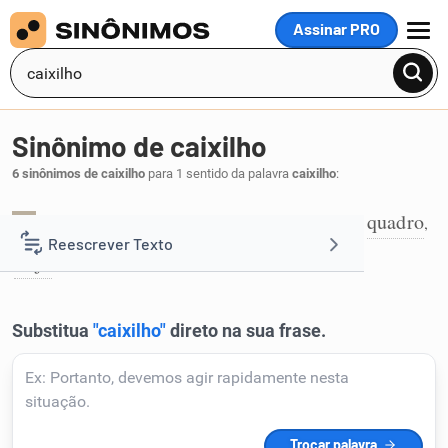
Assinar PRO
MENU
Sinônimo de caixilho
6 sinônimos de caixilho
para 1 sentido da palavra
caixilho
:
cercadura
guarnição
moldura
ornato
quadro
,
,
,
,
,
1
Reescrever Texto
tarja
.
Resumir Texto
Corrigir Texto
Detector de IA