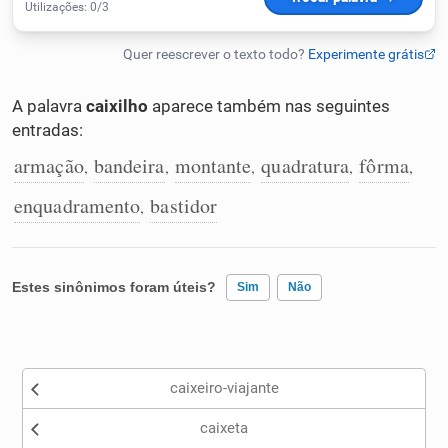
Humanizador de IA
A palavra
caixilho
aparece também nas seguintes
entradas:
Cata-letras
armação
bandeira
montante
quadratura
fôrma
,
,
,
,
,
Conexões
enquadramento
bastidor
,
Caça-palavras
Estes sinônimos foram úteis?
Sim
Não
Existem sinônimos incorretos
Dicionário
caixeiro-viajante
Nenhum dos sinônimos apresentados me ajudou
Sinônimos
caixeta
Outro