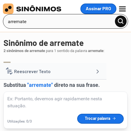
Assinar PRO
MENU
Sinônimo de arremate
2 sinônimos de arremate
para 1 sentido da palavra
arremate
:
acabamento
conclusão
,
.
1
Reescrever Texto
Resumir Texto
Corrigir Texto
Detector de IA