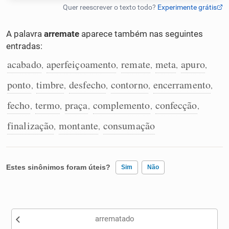
Humanizador de IA
A palavra
arremate
aparece também nas seguintes
entradas:
acabado
aperfeiçoamento
remate
meta
apuro
,
,
,
,
,
Cata-letras
ponto
timbre
desfecho
contorno
encerramento
,
,
,
,
,
Conexões
fecho
termo
praça
complemento
confecção
,
,
,
,
,
finalização
montante
consumação
,
,
Caça-palavras
Estes sinônimos foram úteis?
Sim
Não
Dicionário
Existem sinônimos incorretos
Sinônimos
arrematado
Nenhum dos sinônimos apresentados me ajudou