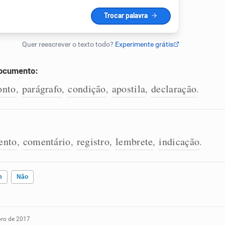
documento:
onto
parágrafo
condição
apostila
declaração
,
,
,
,
.
ento
comentário
registro
lembrete
indicação
,
,
,
,
.
m
Não
ro de 2017