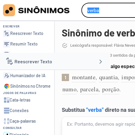
ESCREVER
Sinônimo de ver
Reescrever Texto
Resumir Texto
Lexicógrafa responsável: Flávia Neve
Corrigir Texto
27 sinônimos de verba
para 3 sentidos da 
Reescrever Texto
Detector de IA
Montante destinado a algo especí
Humanizador de IA
montante
quantia
impo
,
,
1
Resumir Texto
Sinônimos no Chrome
numo
parcela
porção
,
,
.
JOGOS DE PALAVRAS
Corrigir Texto
Cata-letras
Conexões
Detector de IA
Caça-palavras
CONSULTAR
Humanizador de IA
Dicionário