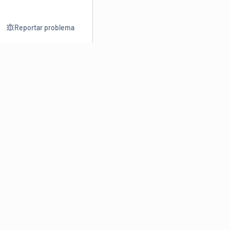
Reportar problema
Consultar
Escrev
Dicionário
Reescre
Sinônimos
Parafra
Conjugação
Corrigir
Antônimos
Resumir
O
Dicionário Online de Sinônimos
é parte do
Dicio.com.br
e