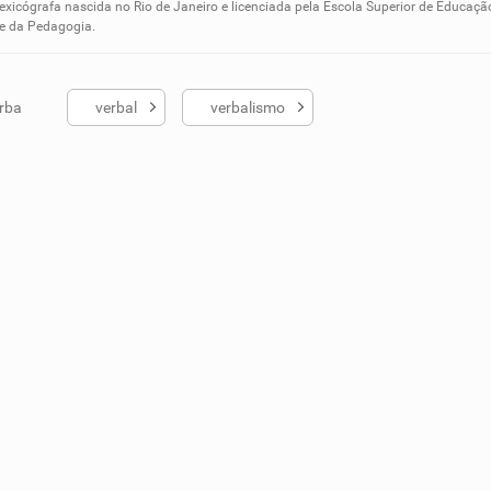
ados me ajudou
lexicógrafa nascida no Rio de Janeiro e licenciada pela Escola Superior de Educaçã
 e da Pedagogia.
rba
verbal
verbalismo