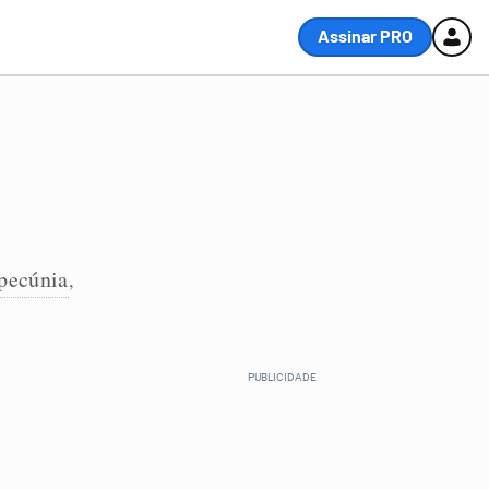
Assinar PRO
pecúnia
,