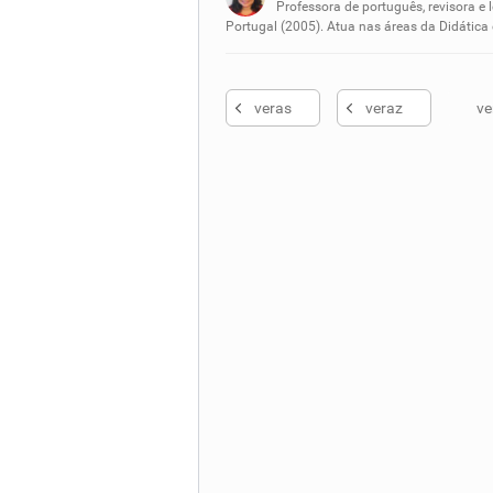
Nenhum dos sinônimos apresent
Professora de português, revisora e 
Portugal (2005). Atua nas áreas da Didática
Outro
veras
veraz
ve