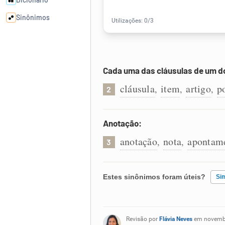
Sinônimos
Cata-letras
Cada uma das cláusulas de um 
Conexões
cláusula
item
artigo
p
,
,
,
2
Caça-palavras
Anotação:
anotação
nota
apontam
,
,
3
Dicionário
Estes sinônimos foram úteis?
Si
Sinônimos
Existem sinônimos incorretos
Revisão por
Flávia Neves
em novemb