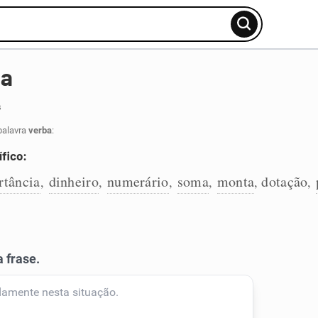
ba
s
palavra
verba
:
fico:
rtância
dinheiro
numerário
soma
monta
dotação
,
,
,
,
,
,