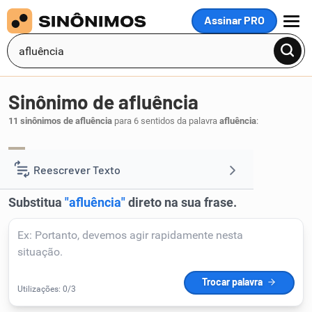
Assinar PRO
MENU
Sinônimo de afluência
11 sinônimos de afluência
para 6 sentidos da palavra
afluência
:
afluxo
convergência
,
.
1
Reescrever Texto
Resumir Texto
Corrigir Texto
Detector de IA