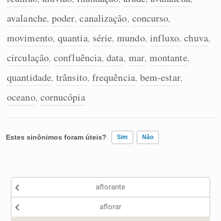
avalanche
poder
canalização
concurso
,
,
,
,
movimento
quantia
série
mundo
influxo
chuva
,
,
,
,
,
,
circulação
confluência
data
mar
montante
,
,
,
,
,
quantidade
trânsito
frequência
bem-estar
,
,
,
,
oceano
cornucópia
,
Estes sinônimos foram úteis?
Sim
Não
Existem sinônimos incorretos
aflorante
Nenhum dos sinônimos apresentados me ajudou
aflorar
Outro