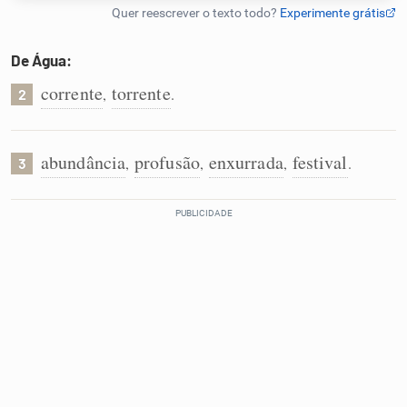
Humanizador de IA
De Água:
corrente
torrente
,
.
2
Cata-letras
abundância
profusão
enxurrada
festival
,
,
,
.
3
Conexões
Caça-palavras
Dicionário
Sinônimos