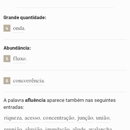
Grande quantidade:
onda
.
4
Abundância:
fluxo
.
5
concorrência
.
6
A palavra
afluência
aparece também nas seguintes
entradas:
riqueza
acesso
concentração
junção
união
,
,
,
,
,
reunião
aluvião
inundação
alude
avalancha
,
,
,
,
,