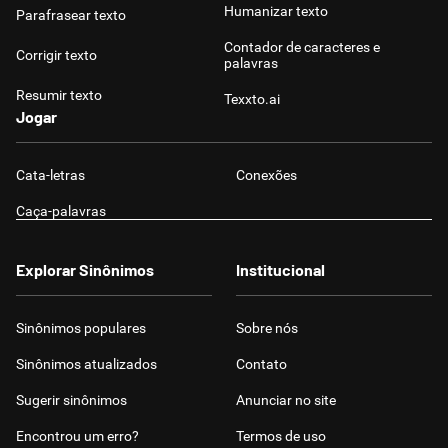
Humanizar texto
Parafrasear texto
Contador de caracteres e
Corrigir texto
palavras
Resumir texto
Texxto.ai
Jogar
Cata-letras
Conexões
Caça-palavras
Explorar Sinônimos
Institucional
Sinônimos populares
Sobre nós
Sinônimos atualizados
Contato
Sugerir sinônimos
Anunciar no site
Encontrou um erro?
Termos de uso