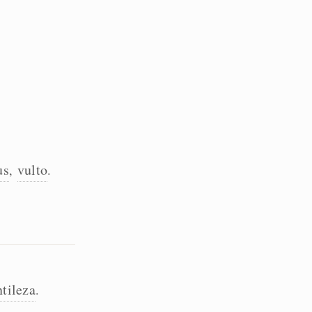
us
vulto
,
.
tileza
.