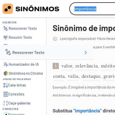
ESCREVER
Sinônimo de imp
Reescrever Texto
Resumir Texto
Lexicógrafa responsável: Flávia Neve
Corrigir Texto
44 sinônimos de importância
para 5 sentid
Reescrever Texto
Detector de IA
Valor e relevância:
Humanizador de IA
valor
relevância
mérit
,
,
1
Resumir Texto
Sinônimos no Chrome
conta
valia
destaque
grav
,
,
,
JOGOS DE PALAVRAS
Corrigir Texto
Cata-letras
Exemplo:
É inegável a importância da 
Conexões
Antônimos: insignificância, irrelevânc
Detector de IA
Caça-palavras
CONSULTAR
Humanizador de IA
Dicionário