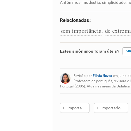
Antônimos: modéstia, simplicidade, 
Relacionadas:
sem importância
de extrem
,
Estes sinônimos foram úteis?
Si
Existem sinônimos incorretos
Revisão por
Flávia Neves
em julho d
Nenhum dos sinônimos apresent
Professora de português, revisora e 
Portugal (2005). Atua nas áreas da Didática
Outro
importa
importado