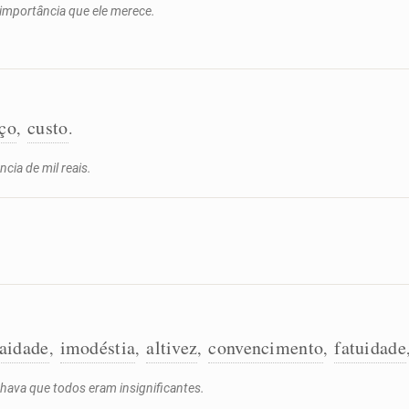
importância que ele merece.
ço
custo
,
.
cia de mil reais.
aidade
imodéstia
altivez
convencimento
fatuidade
,
,
,
,
chava que todos eram insignificantes.