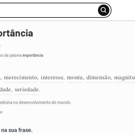
ortância
s
os da palavra
importância
:
o
merecimento
interesse
monta
dimensão
magnitu
,
,
,
,
,
idade
seriedade
,
.
medicina no desenvolvimento do mundo.
ia