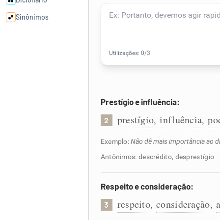
Sinônimos
Cata-letras
Conexões
Prestígio e influência:
Caça-palavras
prestígio
influência
po
,
,
2
Exemplo:
Não dê mais importância ao di
Dicionário
Antônimos: descrédito, desprestígio
Sinônimos
Respeito e consideração:
respeito
consideração
,
,
3