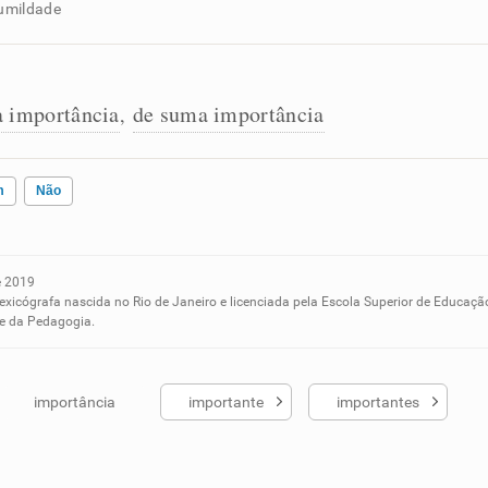
humildade
a importância
de suma importância
,
m
Não
e 2019
ados me ajudou
lexicógrafa nascida no Rio de Janeiro e licenciada pela Escola Superior de Educaçã
 e da Pedagogia.
importância
importante
importantes