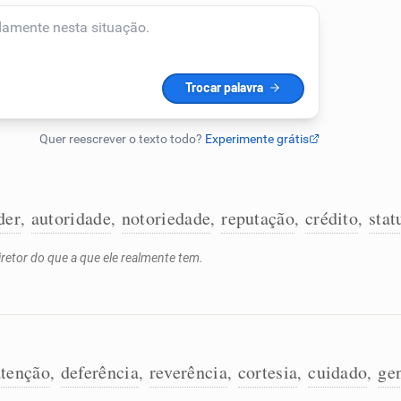
der
autoridade
notoriedade
reputação
crédito
stat
,
,
,
,
,
retor do que a que ele realmente tem.
atenção
deferência
reverência
cortesia
cuidado
gen
,
,
,
,
,