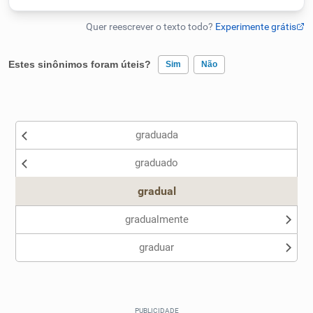
Humanizador de IA
Estes sinônimos foram úteis?
Sim
Não
Cata-letras
Existem sinônimos incorretos
Conexões
graduada
Nenhum dos sinônimos apresentados me ajudou
graduado
Outro
Caça-palavras
gradual
gradualmente
graduar
Dicionário
Sinônimos