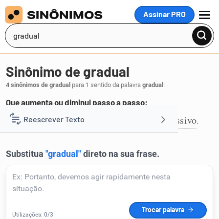
Assinar PRO
MENU
Sinônimo de gradual
4 sinônimos de gradual
para 1 sentido da palavra
gradual
:
Que aumenta ou diminui passo a passo:
gradativo
paulatino
progressivo
sucessivo
Reescrever Texto
,
,
,
.
1
Resumir Texto
Corrigir Texto
Detector de IA