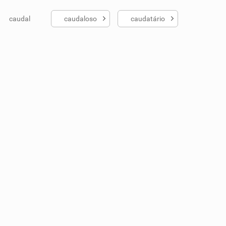
caudal
caudaloso
caudatário
ados me ajudou