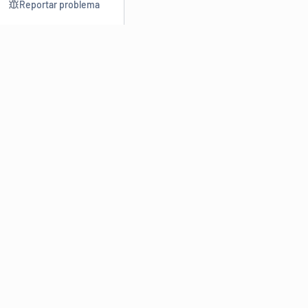
Reportar problema
Consultar
Escrev
Dicionário
Reescre
Sinônimos
Parafra
Conjugação
Corrigir
Antônimos
Resumir
O
Dicionário Online de Sinônimos
é parte do
Dicio.com.br
e
conta com mais de 30 mil sinônimos de palavras e de expressões
em português do Brasil.