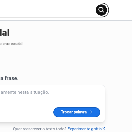
dal
palavra
caudal
: