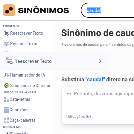
ESCREVER
Sinônimo de cau
Reescrever Texto
Resumir Texto
7 sinônimos de caudal
para 4 sentidos da 
Corrigir Texto
corrente
.
1
Reescrever Texto
Detector de IA
Humanizador de IA
Resumir Texto
Sinônimos no Chrome
JOGOS DE PALAVRAS
Corrigir Texto
Cata-letras
Conexões
Detector de IA
Caça-palavras
CONSULTAR
Humanizador de IA
Dicionário