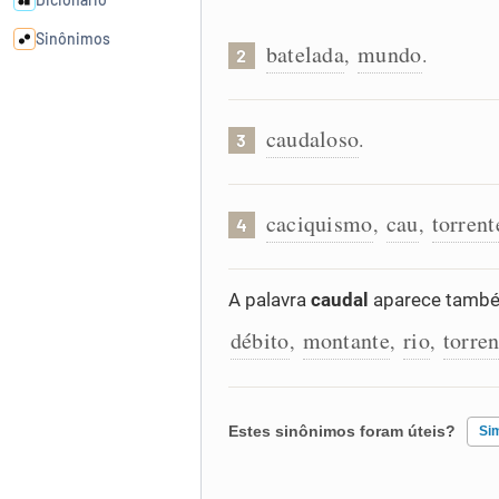
Sinônimos
batelada
mundo
,
.
2
Cata-letras
caudaloso
.
3
Conexões
caciquismo
cau
torrent
,
,
4
Caça-palavras
A palavra
caudal
aparece também
débito
montante
rio
torren
,
,
,
Dicionário
Sinônimos
Estes sinônimos foram úteis?
Si