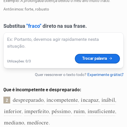
Exemplo:
A prolongada doença deixou o meu avô muito fraco.
Humanizador de IA
Antônimos: forte, robusto
Cata-letras
Conexões
Caça-palavras
Que é incompetente e despreparado:
despreparado
incompetente
incapaz
inábil
,
,
,
,
2
Dicionário
inferior
imperfeito
péssimo
ruim
insuficiente
,
,
,
,
,
Sinônimos
mediano
medíocre
,
.