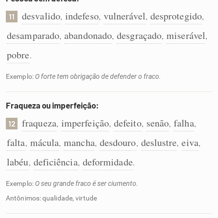
desvalido
indefeso
vulnerável
desprotegido
,
,
,
,
11
desamparado
abandonado
desgraçado
miserável
,
,
,
,
pobre
.
Exemplo:
O forte tem obrigação de defender o fraco.
Fraqueza ou imperfeição:
fraqueza
imperfeição
defeito
senão
falha
,
,
,
,
,
12
falta
mácula
mancha
desdouro
deslustre
eiva
,
,
,
,
,
,
labéu
deficiência
deformidade
,
,
.
Exemplo:
O seu grande fraco é ser ciumento.
Antônimos: qualidade, virtude