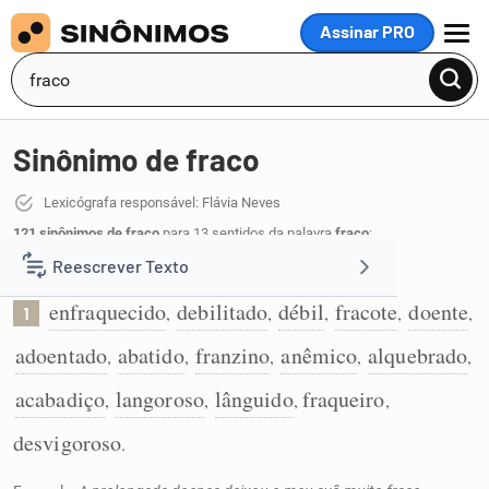
Assinar PRO
MENU
Sinônimo de fraco
Lexicógrafa responsável: Flávia Neves
121 sinônimos de fraco
para 13 sentidos da palavra
fraco
:
Reescrever Texto
Que está enfraquecido e debilitado:
enfraquecido
debilitado
débil
fracote
doente
,
,
,
,
,
1
Resumir Texto
adoentado
abatido
franzino
anêmico
alquebrado
,
,
,
,
,
Corrigir Texto
acabadiço
langoroso
lânguido
fraqueiro
,
,
,
,
desvigoroso
.
Detector de IA