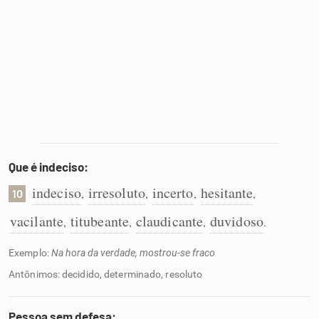
Que é indeciso:
indeciso
irresoluto
incerto
hesitante
,
,
,
,
10
vacilante
titubeante
claudicante
duvidoso
,
,
,
.
Exemplo:
Na hora da verdade, mostrou-se fraco
Antônimos: decidido, determinado, resoluto
Pessoa sem defesa: