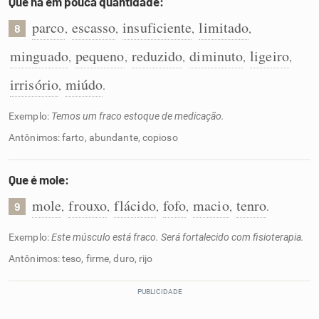
Que há em pouca quantidade:
parco
escasso
insuficiente
limitado
,
,
,
,
8
minguado
pequeno
reduzido
diminuto
ligeiro
,
,
,
,
,
irrisório
miúdo
,
.
Exemplo:
Temos um fraco estoque de medicação.
Antônimos: farto, abundante, copioso
Que é mole:
mole
frouxo
flácido
fofo
macio
tenro
,
,
,
,
,
.
9
Exemplo:
Este músculo está fraco. Será fortalecido com fisioterapia.
Antônimos: teso, firme, duro, rijo