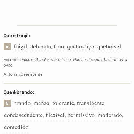
Que é frágil:
frágil
delicado
fino
quebradiço
quebrável
,
,
,
,
.
4
Exemplo:
Esse material é muito fraco. Não sei se aguenta com tanto
peso.
Antônimo: resistente
Que é brando:
brando
manso
tolerante
transigente
,
,
,
,
5
condescendente
flexível
permissivo
moderado
,
,
,
,
comedido
.