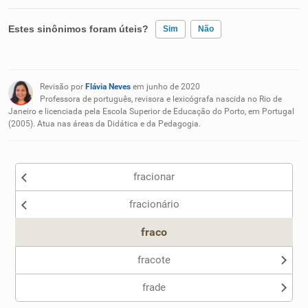
Estes sinônimos foram úteis?
Sim
Não
Existem sinônimos incorretos
Revisão por
Flávia Neves
em junho de 2020
Nenhum dos sinônimos apresentados me ajudou
Professora de português, revisora e lexicógrafa nascida no Rio de
Janeiro e licenciada pela Escola Superior de Educação do Porto, em Portugal
(2005). Atua nas áreas da Didática e da Pedagogia.
Outro
fracionar
fracionário
fraco
fracote
frade