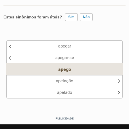
Estes sinônimos foram úteis?
Sim
Não
Existem sinônimos incorretos
apegar
Nenhum dos sinônimos apresentados me ajudou
apegar-se
Outro
apego
apelação
apelado