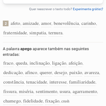
Humanizador de IA
afeto
amizade
amor
benevolência
carinho
,
,
,
,
,
2
Cata-letras
fraternidade
simpatia
ternura
,
,
.
Conexões
A palavra
apego
aparece também nas seguintes
entradas:
Caça-palavras
fraco
queda
inclinação
ligação
afeição
,
,
,
,
,
dedicação
afinco
querer
desejo
paixão
avareza
,
,
,
,
,
,
constância
tenacidade
interesse
familiaridade
,
,
,
,
Dicionário
fissura
miséria
sentimento
usura
agarramento
,
,
,
,
,
Sinônimos
chamego
fidelidade
fixação
,
,
, crush