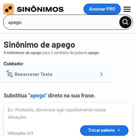
Assinar PRO
MENU
Sinônimo de apego
9 sinônimos de apego
para 2 sentidos da palavra
apego
:
Cuidado:
ciúme
Reescrever Texto
.
1
Resumir Texto
Corrigir Texto
Detector de IA