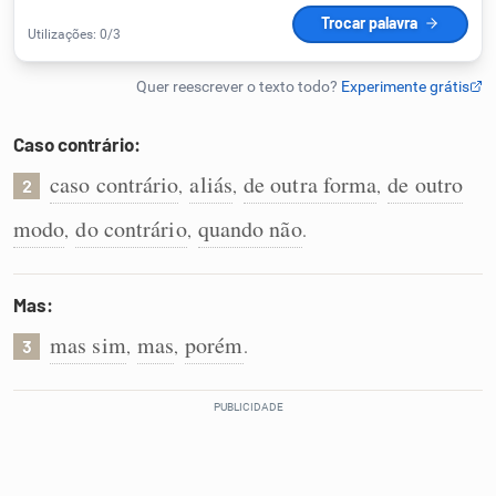
Humanizador de IA
Caso contrário:
Cata-letras
caso contrário
aliás
de outra forma
de outro
,
,
,
2
Conexões
modo
do contrário
quando não
,
,
.
Caça-palavras
Mas:
mas sim
mas
porém
,
,
.
3
Dicionário
Sinônimos