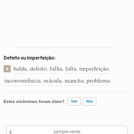
Defeito ou imperfeição:
balda
defeito
falha
falta
imperfeição
,
,
,
,
,
4
inconveniência
mácula
mancha
problema
,
,
,
.
Estes sinônimos foram úteis?
Sim
Não
Existem sinônimos incorretos
sempre-verde
Nenhum dos sinônimos apresentados me ajudou