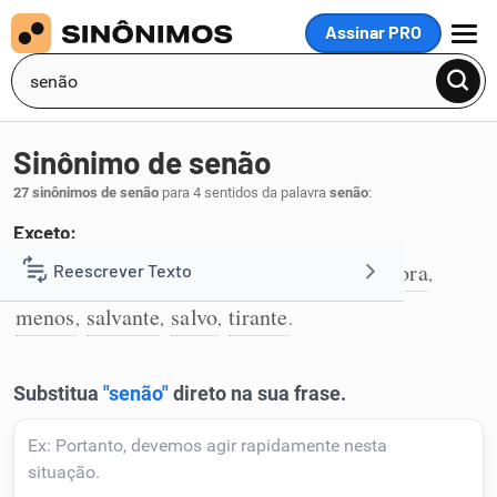
Assinar PRO
MENU
Sinônimo de senão
27 sinônimos de senão
para 4 sentidos da palavra
senão
:
Exceto:
a não ser
à exceção de
afora
exceto
fora
Reescrever Texto
,
,
,
,
,
1
menos
salvante
salvo
tirante
,
,
,
.
Resumir Texto
Corrigir Texto
Detector de IA