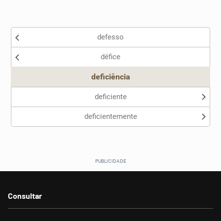
Existem sinônimos incorretos
defesso
Nenhum dos sinônimos apresentados me ajudou
défice
Outro
deficiência
deficiente
deficientemente
Consultar