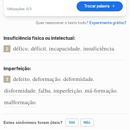
Humanizador de IA
Insuficiência física ou intelectual:
Cata-letras
défice
déficit
incapacidade
insuficiência
,
,
,
.
2
Conexões
Imperfeição:
Caça-palavras
defeito
deformação
deformidade
,
,
,
3
disformidade
falha
imperfeição
má-formação
,
,
,
,
malformação
.
Dicionário
Sinônimos
Estes sinônimos foram úteis?
Sim
Não