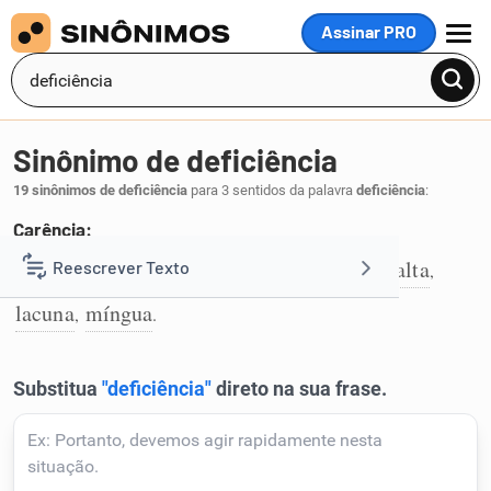
Assinar PRO
MENU
Sinônimo de deficiência
19 sinônimos de deficiência
para 3 sentidos da palavra
deficiência
:
Carência:
escassez
curteza
carência
privação
falta
Reescrever Texto
,
,
,
,
,
1
lacuna
míngua
,
.
Resumir Texto
Corrigir Texto
Detector de IA