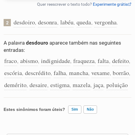
Humanizador de IA
desdoiro
desonra
labéu
queda
vergonha
,
,
,
,
.
2
Cata-letras
A palavra
desdouro
aparece também nas seguintes
entradas:
Conexões
fraco
abismo
indignidade
fraqueza
falta
defeito
,
,
,
,
,
,
escória
descrédito
falha
mancha
vexame
borrão
,
,
,
,
,
,
Caça-palavras
demérito
desaire
estigma
mazela
jaça
poluição
,
,
,
,
,
Dicionário
Estes sinônimos foram úteis?
Sim
Não
Sinônimos
Existem sinônimos incorretos