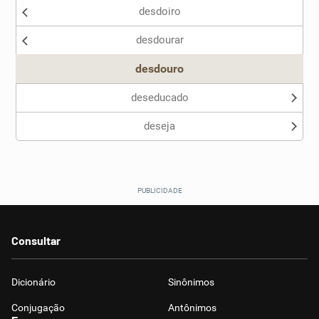
desdoiro
Nenhum dos sinônimos apresentados me ajudou
desdourar
Outro
desdouro
deseducado
deseja
Consultar
Dicionário
Sinônimos
Conjugação
Antônimos