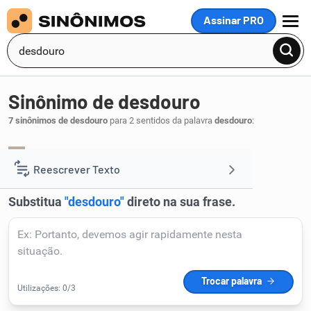
Assinar PRO
MENU
Sinônimo de desdouro
7 sinônimos de desdouro
para 2 sentidos da palavra
desdouro
:
mácula
deslustre
,
.
1
Reescrever Texto
Resumir Texto
Corrigir Texto
Detector de IA