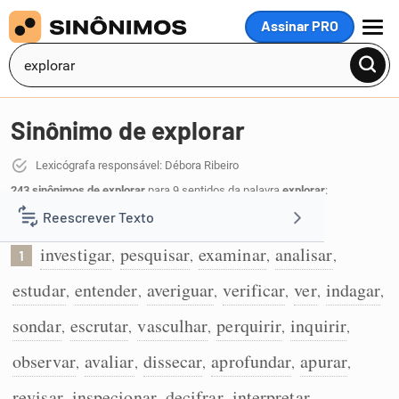
Assinar PRO
MENU
Sinônimo de explorar
Lexicógrafa responsável: Débora Ribeiro
243 sinônimos de explorar
para 9 sentidos da palavra
explorar
:
Reescrever Texto
Investigar para saber mais:
investigar
pesquisar
examinar
analisar
,
,
,
,
1
Resumir Texto
estudar
entender
averiguar
verificar
ver
indagar
,
,
,
,
,
,
Corrigir Texto
sondar
escrutar
vasculhar
perquirir
inquirir
,
,
,
,
,
observar
avaliar
dissecar
aprofundar
apurar
,
,
,
,
,
Detector de IA
revisar
inspecionar
decifrar
interpretar
,
,
,
,