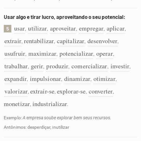
Usar algo e tirar lucro, aproveitando o seu potencial:
usar
utilizar
aproveitar
empregar
aplicar
,
,
,
,
,
5
extrair
rentabilizar
capitalizar
desenvolver
,
,
,
,
usufruir
maximizar
potencializar
operar
,
,
,
,
trabalhar
gerir
produzir
comercializar
investir
,
,
,
,
,
expandir
impulsionar
dinamizar
otimizar
,
,
,
,
valorizar
extrair-se
explorar-se
converter
,
,
,
,
monetizar
industrializar
,
.
Exemplo:
A empresa soube explorar bem seus recursos.
Antônimos: desperdiçar, inutilizar