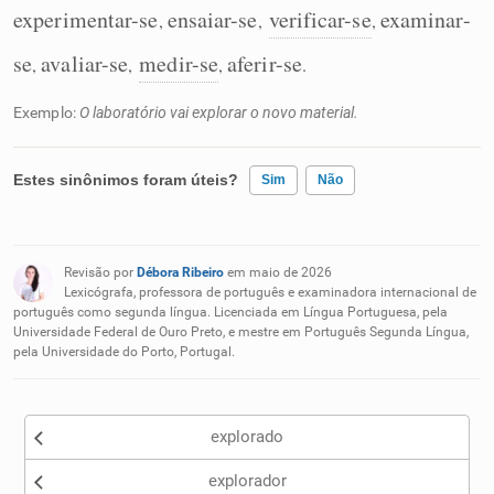
experimentar-se
ensaiar-se
verificar-se
examinar-
,
,
,
se
avaliar-se
medir-se
aferir-se
,
,
,
.
Exemplo:
O laboratório vai explorar o novo material.
Estes sinônimos foram úteis?
Sim
Não
Existem sinônimos incorretos
Revisão por
Débora Ribeiro
em maio de 2026
Nenhum dos sinônimos apresentados me ajudou
Lexicógrafa, professora de português e examinadora internacional de
português como segunda língua. Licenciada em Língua Portuguesa, pela
Universidade Federal de Ouro Preto, e mestre em Português Segunda Língua,
Outro
pela Universidade do Porto, Portugal.
explorado
explorador