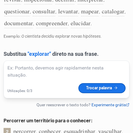
Humanizador de IA
questionar
consultar
levantar
mapear
catalogar
,
,
,
,
,
documentar
compreender
elucidar
,
,
.
Exemplo:
O cientista decidiu explorar novas hipóteses.
Cata-letras
Conexões
Caça-palavras
Dicionário
Percorrer um território para o conhecer:
Sinônimos
percorrer
conhecer
esquadrinhar
vasculhar
,
,
,
,
2