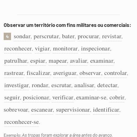
Observar um território com fins militares ou comerciais:
sondar
perscrutar
bater
procurar
revistar
,
,
,
,
,
4
reconhecer
vigiar
monitorar
inspecionar
,
,
,
,
patrulhar
espiar
mapear
avaliar
examinar
,
,
,
,
,
rastrear
fiscalizar
averiguar
observar
controlar
,
,
,
,
,
investigar
rondar
escrutar
analisar
detectar
,
,
,
,
,
seguir
posicionar
verificar
examinar-se
cobrir
,
,
,
,
,
sobrevoar
escanear
supervisionar
identificar
,
,
,
,
reconhecer-se
.
Exemplo:
As tropas foram explorar a área antes do avanço.