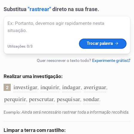
Humanizador de IA
Cata-letras
Conexões
Caça-palavras
Realizar uma investigação:
investigar
inquirir
indagar
averiguar
,
,
,
,
2
perquirir
perscrutar
pesquisar
sondar
,
,
,
.
Dicionário
Exemplo:
Ainda será necessário rastrear toda a informação recolhida.
Sinônimos
Limpar a terra com rastilho: