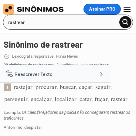
Assinar PRO
MENU
Sinônimo de rastrear
Lexicógrafa responsável: Flávia Neves
20 sinônimos de rastrear
para 3 sentidos da palavra
rastrear
:
Reescrever Texto
Ir no rastro de:
rastejar
procurar
buscar
caçar
seguir
,
,
,
,
,
1
Resumir Texto
perseguir
encalçar
localizar
catar
fuçar
rastear
,
,
,
,
,
.
Corrigir Texto
Exemplo:
Os cães farejadores da polícia não conseguiram rastrear os
traficantes.
Detector de IA
Antônimo: despistar