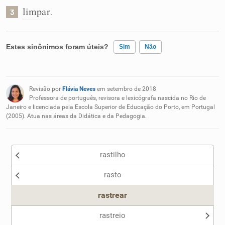
limpar
.
3
Estes sinônimos foram úteis?
Sim
Não
Existem sinônimos incorretos
Revisão por
Flávia Neves
em setembro de 2018
Nenhum dos sinônimos apresentados me ajudou
Professora de português, revisora e lexicógrafa nascida no Rio de
Janeiro e licenciada pela Escola Superior de Educação do Porto, em Portugal
(2005). Atua nas áreas da Didática e da Pedagogia.
Outro
rastilho
rasto
rastrear
rastreio