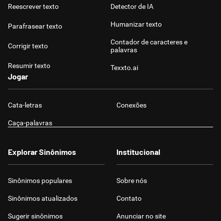
Reescrever texto
Detector de IA
Humanizar texto
Parafrasear texto
Contador de caracteres e
Corrigir texto
palavras
Resumir texto
Texxto.ai
Jogar
Cata-letras
Conexões
Caça-palavras
Explorar Sinônimos
Institucional
Sinônimos populares
Sobre nós
Sinônimos atualizados
Contato
Sugerir sinônimos
Anunciar no site