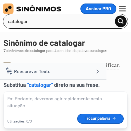
Assinar PRO
MENU
Sinônimo de catalogar
7 sinônimos de catalogar
para 4 sentidos da palavra
catalogar
:
cadastrar
inventariar
relacionar
classificar
,
,
,
.
1
Reescrever Texto
Resumir Texto
Corrigir Texto
Detector de IA