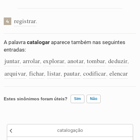
registrar
.
4
A palavra
catalogar
aparece também nas seguintes
entradas:
juntar
arrolar
explorar
anotar
tombar
deduzir
,
,
,
,
,
,
arquivar
fichar
listar
pautar
codificar
elencar
,
,
,
,
,
Estes sinônimos foram úteis?
Sim
Não
Existem sinônimos incorretos
catalogação
Nenhum dos sinônimos apresentados me ajudou