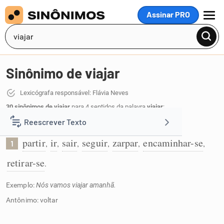
Assinar PRO
MENU
Sinônimo de viajar
Lexicógrafa responsável: Flávia Neves
30 sinônimos de viajar
para 4 sentidos da palavra
viajar
:
Reescrever Texto
Partir em viagem:
partir
ir
sair
seguir
zarpar
encaminhar-se
,
,
,
,
,
,
1
Resumir Texto
retirar-se
.
Corrigir Texto
Exemplo:
Nós vamos viajar amanhã.
Antônimo: voltar
Detector de IA