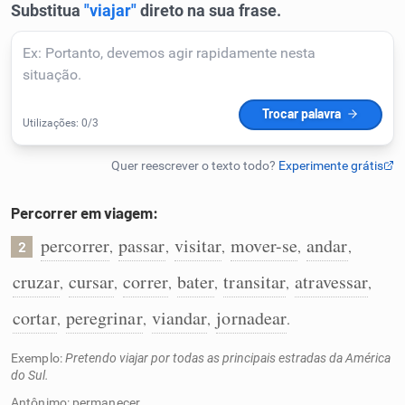
Humanizador de IA
Cata-letras
Conexões
Percorrer em viagem:
Caça-palavras
percorrer
passar
visitar
mover-se
andar
,
,
,
,
,
2
cruzar
cursar
correr
bater
transitar
atravessar
,
,
,
,
,
,
cortar
peregrinar
viandar
jornadear
,
,
,
.
Dicionário
Exemplo:
Pretendo viajar por todas as principais estradas da América
Sinônimos
do Sul.
Antônimo: permanecer