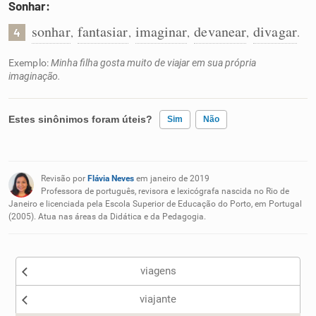
Sonhar:
sonhar
fantasiar
imaginar
devanear
divagar
,
,
,
,
.
4
Exemplo:
Minha filha gosta muito de viajar em sua própria
imaginação.
Estes sinônimos foram úteis?
Sim
Não
Existem sinônimos incorretos
Revisão por
Flávia Neves
em janeiro de 2019
Nenhum dos sinônimos apresentados me ajudou
Professora de português, revisora e lexicógrafa nascida no Rio de
Janeiro e licenciada pela Escola Superior de Educação do Porto, em Portugal
(2005). Atua nas áreas da Didática e da Pedagogia.
Outro
viagens
viajante