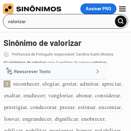
Assinar PRO
MENU
Sinônimo de valorizar
Professora de Português responsável: Carolina Sueto Moreira
62 sinônimos de valorizar
para 3 sentidos da palavra
valorizar
:
Reescrever Texto
Dar valor ou importância a algo:
reconhecer
elogiar
gostar
admirar
apreciar
,
,
,
,
,
1
Resumir Texto
exaltar
enaltecer
vangloriar
abonar
considerar
,
,
,
,
,
Corrigir Texto
prestigiar
condecorar
prezar
estimar
encomiar
,
,
,
,
,
louvar
engrandecer
dignificar
enobrecer
,
,
,
,
Detector de IA
edificar
nobilitar
morigerar
honrar
notabilizar
,
,
,
,
,