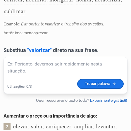
Humanizador de IA
sublimar
.
Exemplo:
É importante valorizar o trabalho dos artesãos.
Antônimo: menosprezar
Cata-letras
Conexões
Caça-palavras
Dicionário
Aumentar o preço ou a importância de algo:
Sinônimos
elevar
subir
enriquecer
ampliar
levantar
,
,
,
,
,
2