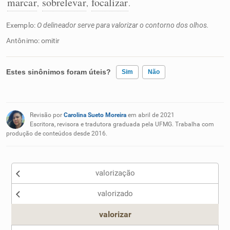
marcar
sobrelevar
focalizar
,
,
.
Exemplo:
O delineador serve para valorizar o contorno dos olhos.
Antônimo: omitir
Estes sinônimos foram úteis?
Sim
Não
Existem sinônimos incorretos
Revisão por
Carolina Sueto Moreira
em abril de 2021
Nenhum dos sinônimos apresentados me ajudou
Escritora, revisora e tradutora graduada pela UFMG. Trabalha com
produção de conteúdos desde 2016.
Outro
valorização
valorizado
valorizar