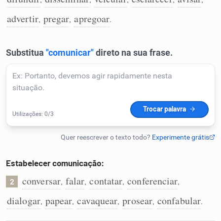
Humanizador de IA
advertir
pregar
apregoar
,
,
.
Cata-letras
Conexões
Caça-palavras
Estabelecer comunicação:
Dicionário
conversar
falar
contatar
conferenciar
,
,
,
,
2
dialogar
papear
cavaquear
prosear
confabular
,
,
,
,
.
Sinônimos