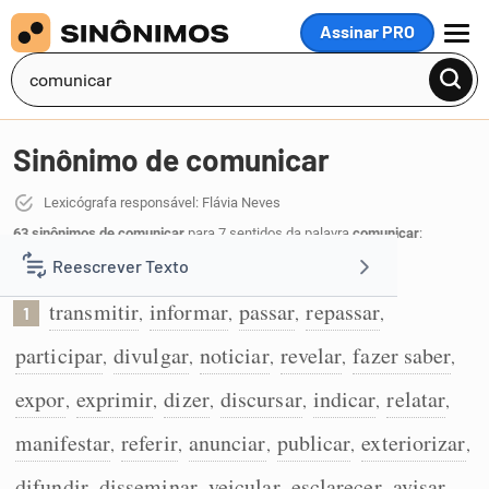
Assinar PRO
MENU
Sinônimo de comunicar
Lexicógrafa responsável: Flávia Neves
63 sinônimos de comunicar
para 7 sentidos da palavra
comunicar
:
Reescrever Texto
Transmitir informação:
transmitir
informar
passar
repassar
,
,
,
,
1
Resumir Texto
participar
divulgar
noticiar
revelar
fazer saber
,
,
,
,
,
Corrigir Texto
expor
exprimir
dizer
discursar
indicar
relatar
,
,
,
,
,
,
manifestar
referir
anunciar
publicar
exteriorizar
,
,
,
,
,
Detector de IA
difundir
disseminar
veicular
esclarecer
avisar
,
,
,
,
,