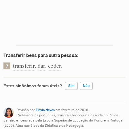
Transferir bens para outra pessoa:
transferir
dar
ceder
,
,
.
7
Estes sinônimos foram úteis?
Sim
Não
Existem sinônimos incorretos
Revisão por
Flávia Neves
em fevereiro de 2018
Nenhum dos sinônimos apresentados me ajudou
Professora de português, revisora e lexicógrafa nascida no Rio de
Janeiro e licenciada pela Escola Superior de Educação do Porto, em Portugal
(2005). Atua nas áreas da Didática e da Pedagogia.
Outro