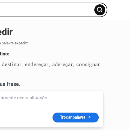
dir
a palavra
expedir
:
tino:
destinar
endereçar
adereçar
consignar
,
,
,
,
.