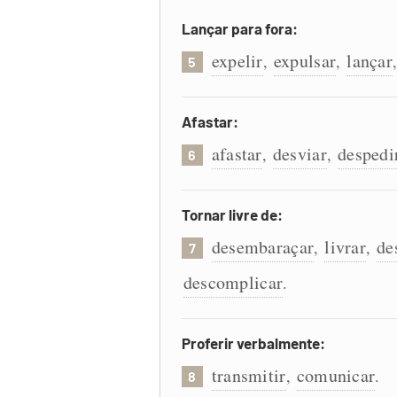
Lançar para fora:
expelir
expulsar
lançar
,
,
5
Afastar:
afastar
desviar
despedi
,
,
6
Tornar livre de:
desembaraçar
livrar
de
,
,
7
descomplicar
.
Proferir verbalmente:
transmitir
comunicar
,
.
8