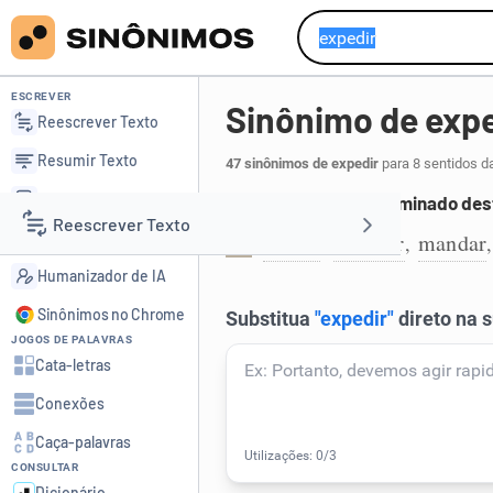
ESCREVER
Sinônimo de expe
Reescrever Texto
Resumir Texto
47 sinônimos de expedir
para 8 sentidos d
Corrigir Texto
Enviar para um determinado des
Reescrever Texto
Detector de IA
enviar
remeter
mandar
,
,
1
Humanizador de IA
Resumir Texto
Sinônimos no Chrome
JOGOS DE PALAVRAS
Corrigir Texto
Cata-letras
Conexões
Detector de IA
Caça-palavras
CONSULTAR
Humanizador de IA
Dicionário