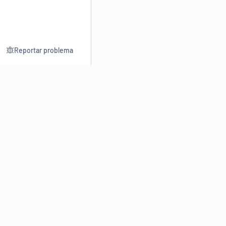
Reportar problema
Consultar
Escrev
Dicionário
Reescre
Sinônimos
Parafra
Conjugação
Corrigir
Antônimos
Resumir