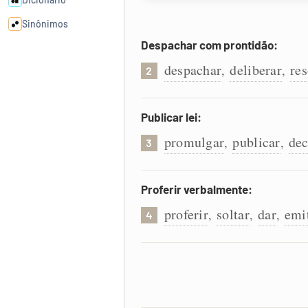
Sinônimos
Despachar com prontidão:
Cata-letras
despachar
deliberar
res
,
,
2
Conexões
Publicar lei:
promulgar
publicar
dec
,
,
Caça-palavras
3
Proferir verbalmente:
proferir
soltar
dar
emi
,
,
,
4
Dicionário
Sinônimos