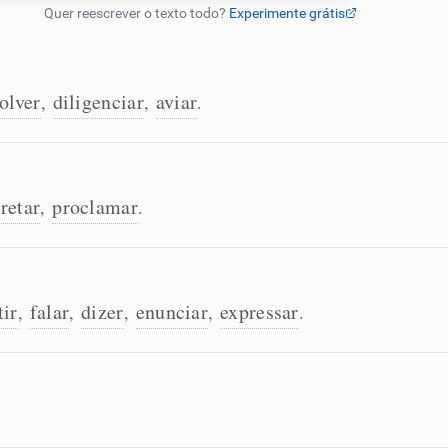
olver
diligenciar
aviar
,
,
.
retar
proclamar
,
.
tir
falar
dizer
enunciar
expressar
,
,
,
,
.