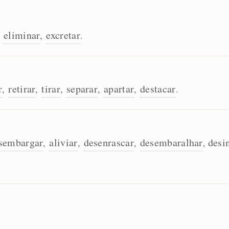
eliminar
excretar
,
,
.
r
retirar
tirar
separar
apartar
destacar
,
,
,
,
,
.
sembargar
aliviar
desenrascar
desembaralhar
desi
,
,
,
,