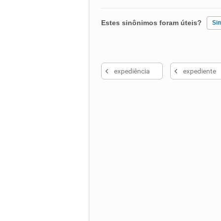
Estes sinônimos foram úteis?
Si
Existem sinônimos incorretos
expediência
expediente
Nenhum dos sinônimos apresent
Outro