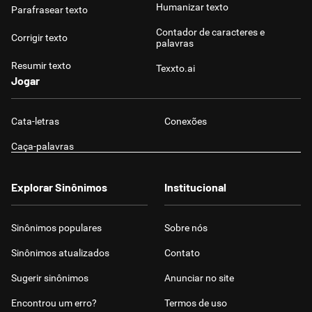
Humanizar texto
Parafrasear texto
Contador de caracteres e
Corrigir texto
palavras
Resumir texto
Texxto.ai
Jogar
Cata-letras
Conexões
Caça-palavras
Explorar Sinônimos
Institucional
Sinônimos populares
Sobre nós
Sinônimos atualizados
Contato
Sugerir sinônimos
Anunciar no site
Encontrou um erro?
Termos de uso