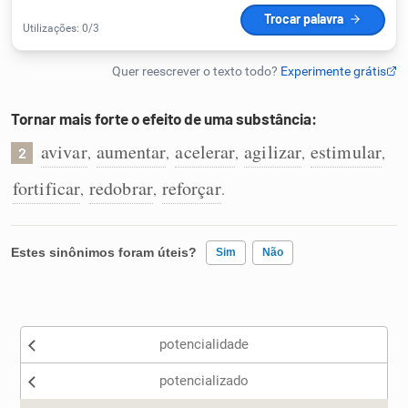
Humanizador de IA
Tornar mais forte o efeito de uma substância:
Cata-letras
avivar
aumentar
acelerar
agilizar
estimular
,
,
,
,
,
2
Conexões
fortificar
redobrar
reforçar
,
,
.
Caça-palavras
Estes sinônimos foram úteis?
Sim
Não
Existem sinônimos incorretos
Dicionário
potencialidade
Nenhum dos sinônimos apresentados me ajudou
Sinônimos
potencializado
Outro