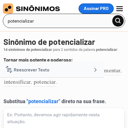
Assinar PRO
MENU
Sinônimo de potencializar
14 sinônimos de potencializar
para 2 sentidos da palavra
potencializar
:
Tornar mais potente e poderoso:
desenvolver
fomentar
fortalecer
incrementar
Reescrever Texto
,
,
,
,
1
intensificar
potenciar
,
.
Resumir Texto
Corrigir Texto
Detector de IA