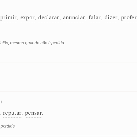
xprimir
expor
declarar
anunciar
falar
dizer
profer
,
,
,
,
,
,
pinião, mesmo quando não é pedida.
:
reputar
pensar
,
,
.
 perdida.