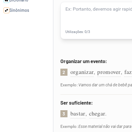
Sinônimos
Cata-letras
Conexões
Organizar um evento:
Caça-palavras
organizar
promover
faz
,
,
2
Exemplo:
Vamos dar um chá de bebê par
Dicionário
Ser suficiente:
Sinônimos
bastar
chegar
,
.
3
Exemplo:
Esse material não vai dar para