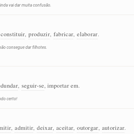
inda vai dar muita confusão.
constituir
produzir
fabricar
elaborar
,
,
,
,
.
ão consegue dar filhotes.
edundar
seguir-se
importar em
,
,
.
udo certo!
mitir
admitir
deixar
aceitar
outorgar
autorizar
,
,
,
,
,
.