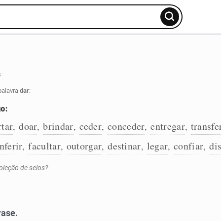
s
palavra
dar
:
go:
rtar
doar
brindar
ceder
conceder
entregar
transfe
,
,
,
,
,
,
nferir
facultar
outorgar
destinar
legar
confiar
dis
,
,
,
,
,
,
oleção de selos?