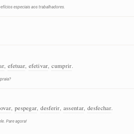
efícios especiais aos trabalhadores.
ar
efetuar
efetivar
cumprir
,
,
,
.
praia?
sovar
pespegar
desferir
assentar
desfechar
,
,
,
,
.
le. Pare agora!