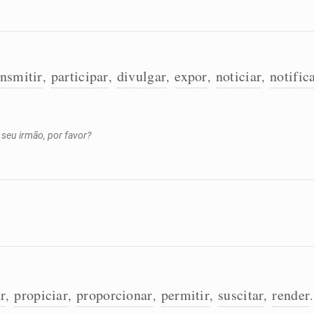
ansmitir
participar
divulgar
expor
noticiar
notific
,
,
,
,
,
.
 seu irmão, por favor?
r
propiciar
proporcionar
permitir
suscitar
render
,
,
,
,
,
.