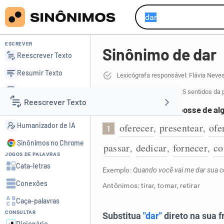
ESCREVER
Sinônimo de dar
Reescrever Texto
Resumir Texto
Lexicógrafa responsável: Flávia Neve
Corrigir Texto
168 sinônimos de dar
para 25 sentidos da 
Reescrever Texto
Detector de IA
Pôr outra pessoa na posse de al
Humanizador de IA
oferecer
presentear
ofe
,
,
1
Resumir Texto
Sinônimos no Chrome
passar
dedicar
fornecer
co
,
,
,
JOGOS DE PALAVRAS
Corrigir Texto
Cata-letras
Exemplo:
Quando você vai me dar sua c
Conexões
Antônimos: tirar, tomar, retirar
Detector de IA
Caça-palavras
CONSULTAR
Humanizador de IA
Dicionário