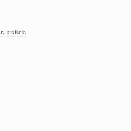
ar
proferir
,
,