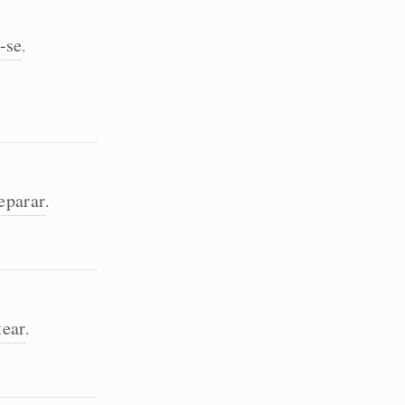
-se
.
eparar
.
tear
.