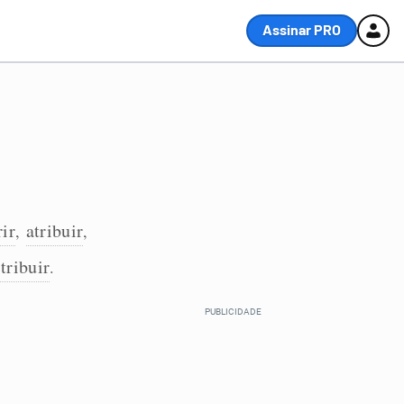
Assinar PRO
rir
atribuir
,
,
tribuir
.