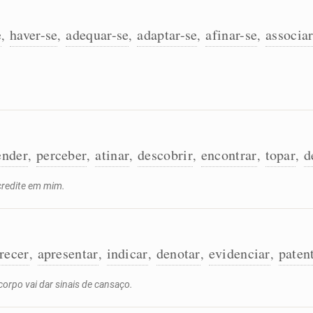
e
haver-se
adequar-se
adaptar-se
afinar-se
associar
,
,
,
,
,
!
ender
perceber
atinar
descobrir
encontrar
topar
d
,
,
,
,
,
,
credite em mim.
recer
apresentar
indicar
denotar
evidenciar
paten
,
,
,
,
,
corpo vai dar sinais de cansaço.