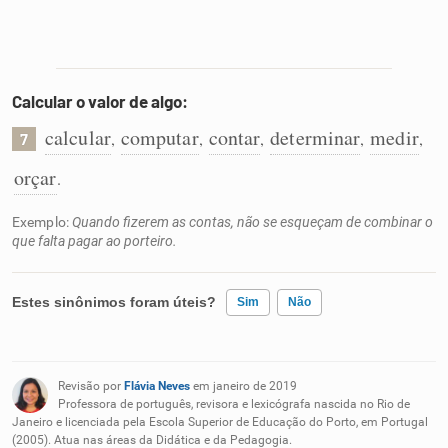
Calcular o valor de algo:
calcular
computar
contar
determinar
medir
,
,
,
,
,
7
orçar
.
Exemplo:
Quando fizerem as contas, não se esqueçam de combinar o
que falta pagar ao porteiro.
Estes sinônimos foram úteis?
Sim
Não
Existem sinônimos incorretos
Revisão por
Flávia Neves
em janeiro de 2019
Nenhum dos sinônimos apresentados me ajudou
Professora de português, revisora e lexicógrafa nascida no Rio de
Janeiro e licenciada pela Escola Superior de Educação do Porto, em Portugal
(2005). Atua nas áreas da Didática e da Pedagogia.
Outro