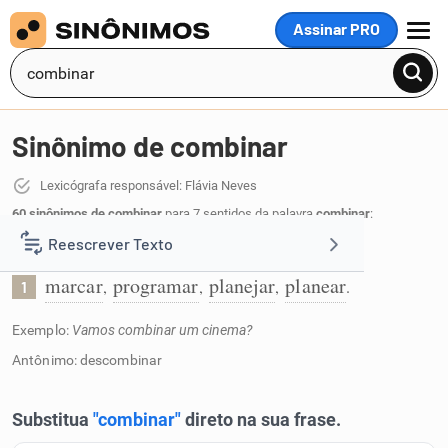
Assinar PRO
MENU
Sinônimo de combinar
Lexicógrafa responsável: Flávia Neves
60 sinônimos de combinar
para 7 sentidos da palavra
combinar
:
Reescrever Texto
Fazer planos:
marcar
programar
planejar
planear
,
,
,
.
1
Resumir Texto
Exemplo:
Vamos combinar um cinema?
Corrigir Texto
Antônimo: descombinar
Detector de IA