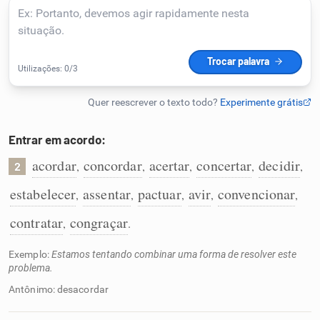
Humanizador de IA
Cata-letras
Conexões
Entrar em acordo:
acordar
concordar
acertar
concertar
decidir
,
,
,
,
,
2
Caça-palavras
estabelecer
assentar
pactuar
avir
convencionar
,
,
,
,
,
contratar
congraçar
,
.
Dicionário
Exemplo:
Estamos tentando combinar uma forma de resolver este
problema.
Antônimo: desacordar
Sinônimos