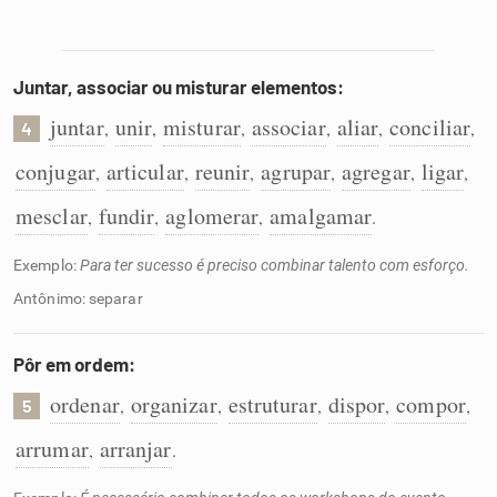
Juntar, associar ou misturar elementos:
juntar
unir
misturar
associar
aliar
conciliar
,
,
,
,
,
,
4
conjugar
articular
reunir
agrupar
agregar
ligar
,
,
,
,
,
,
mesclar
fundir
aglomerar
amalgamar
,
,
,
.
Exemplo:
Para ter sucesso é preciso combinar talento com esforço.
Antônimo: separar
Pôr em ordem:
ordenar
organizar
estruturar
dispor
compor
,
,
,
,
,
5
arrumar
arranjar
,
.