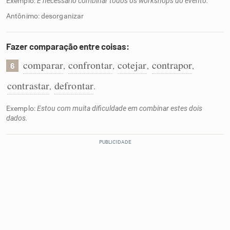
Exemplo:
É necessário combinar todos os workshops do evento.
Antônimo: desorganizar
Fazer comparação entre coisas:
comparar
confrontar
cotejar
contrapor
,
,
,
,
6
contrastar
defrontar
,
.
Exemplo:
Estou com muita dificuldade em combinar estes dois
dados.