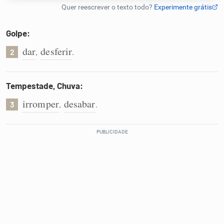
Humanizador de IA
Golpe:
dar
desferir
,
.
2
Cata-letras
Tempestade, Chuva:
Conexões
irromper
desabar
,
.
3
Caça-palavras
Dicionário
Sinônimos