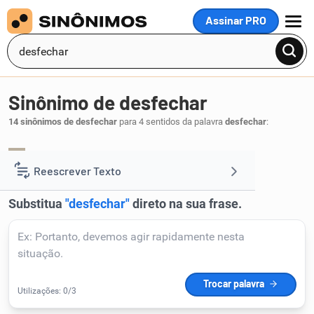
Assinar PRO
MENU
Sinônimo de desfechar
14 sinônimos de desfechar
para 4 sentidos da palavra
desfechar
:
abrir
descerrar
,
.
1
Reescrever Texto
Resumir Texto
Corrigir Texto
Detector de IA