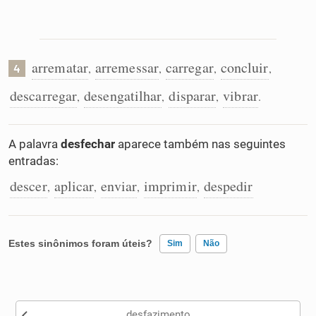
arrematar
arremessar
carregar
concluir
,
,
,
,
4
descarregar
desengatilhar
disparar
vibrar
,
,
,
.
A palavra
desfechar
aparece também nas seguintes
entradas:
descer
aplicar
enviar
imprimir
despedir
,
,
,
,
Estes sinônimos foram úteis?
Sim
Não
Existem sinônimos incorretos
desfazimento
Nenhum dos sinônimos apresentados me ajudou