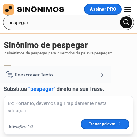
Assinar PRO
MENU
Sinônimo de pespegar
7 sinônimos de pespegar
para 2 sentidos da palavra
pespegar
:
dar
desferir
,
.
1
Reescrever Texto
Resumir Texto
Corrigir Texto
Detector de IA