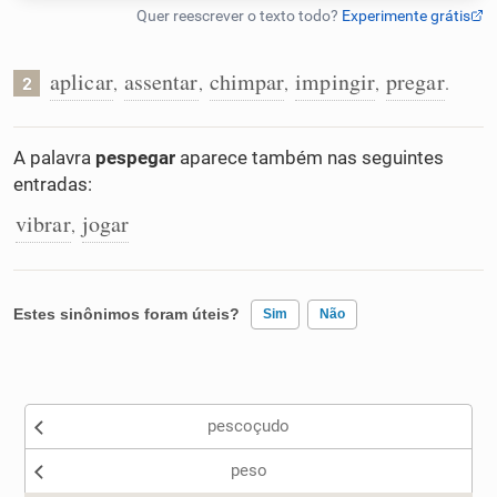
Humanizador de IA
aplicar
assentar
chimpar
impingir
pregar
,
,
,
,
.
2
Cata-letras
A palavra
pespegar
aparece também nas seguintes
entradas:
Conexões
vibrar
jogar
,
Caça-palavras
Estes sinônimos foram úteis?
Sim
Não
Existem sinônimos incorretos
Dicionário
pescoçudo
Nenhum dos sinônimos apresentados me ajudou
Sinônimos
peso
Outro