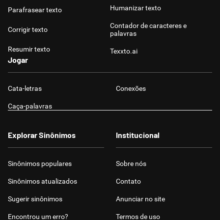
Humanizar texto
Parafrasear texto
Contador de caracteres e
Corrigir texto
palavras
Resumir texto
Texxto.ai
Jogar
Cata-letras
Conexões
Caça-palavras
Explorar Sinônimos
Institucional
Sinônimos populares
Sobre nós
Sinônimos atualizados
Contato
Sugerir sinônimos
Anunciar no site
Encontrou um erro?
Termos de uso