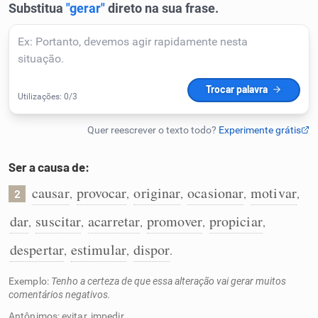
Humanizador de IA
Cata-letras
Conexões
Ser a causa de:
Caça-palavras
causar
provocar
originar
ocasionar
motivar
,
,
,
,
,
2
dar
suscitar
acarretar
promover
propiciar
,
,
,
,
,
despertar
estimular
dispor
,
,
.
Dicionário
Exemplo:
Tenho a certeza de que essa alteração vai gerar muitos
Sinônimos
comentários negativos.
Antônimos: evitar, impedir