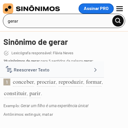
Assinar PRO
MENU
Sinônimo de gerar
Lexicógrafa responsável: Flávia Neves
39 sinônimos de gerar
para 5 sentidos da palavra
gerar
:
Reescrever Texto
Dar a existência:
conceber
procriar
reproduzir
formar
,
,
,
,
1
Resumir Texto
constituir
parir
,
.
Corrigir Texto
Exemplo:
Gerar um filho é uma experiência única!
Antônimos: extinguir, matar
Detector de IA