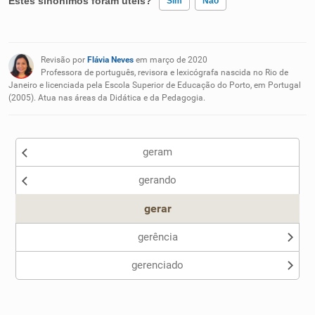
Estes sinônimos foram úteis?
Sim
Não
Existem sinônimos incorretos
Revisão por
Flávia Neves
em março de 2020
Nenhum dos sinônimos apresentados me ajudou
Professora de português, revisora e lexicógrafa nascida no Rio de
Janeiro e licenciada pela Escola Superior de Educação do Porto, em Portugal
(2005). Atua nas áreas da Didática e da Pedagogia.
Outro
geram
gerando
gerar
gerência
gerenciado