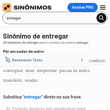
Assinar PRO
MENU
Sinônimo de entregar
39 sinônimos de entregar
para 6 sentidos da palavra
entregar
:
Pôr em poder de outro:
dar
oferecer
alienar
ceder
conceder
conferir
Reescrever Texto
,
,
,
,
,
,
1
consignar
doar
emprestar
passar às mãos
,
,
,
,
Resumir Texto
transferir
vender
,
.
Corrigir Texto
Detector de IA