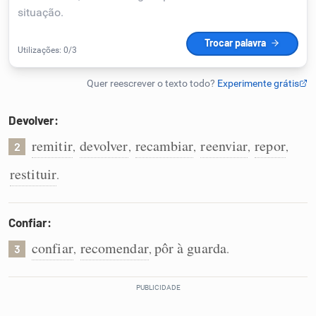
Humanizador de IA
Cata-letras
Devolver:
Conexões
remitir
devolver
recambiar
reenviar
repor
,
,
,
,
,
2
restituir
.
Caça-palavras
Confiar:
confiar
recomendar
pôr à guarda
,
,
.
3
Dicionário
Sinônimos