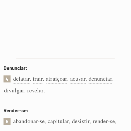
Denunciar:
delatar
trair
atraiçoar
acusar
denunciar
,
,
,
,
,
4
divulgar
revelar
,
.
Render-se:
abandonar-se
capitular
desistir
render-se
,
,
,
,
5