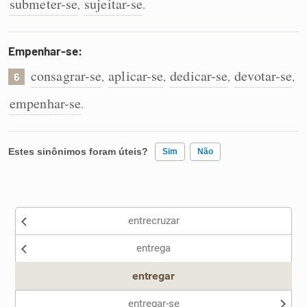
submeter-se
sujeitar-se
,
.
Empenhar-se:
consagrar-se
aplicar-se
dedicar-se
devotar-se
,
,
,
,
6
empenhar-se
.
Estes sinônimos foram úteis?
Sim
Não
Existem sinônimos incorretos
entrecruzar
Nenhum dos sinônimos apresentados me ajudou
entrega
Outro
entregar
entregar-se