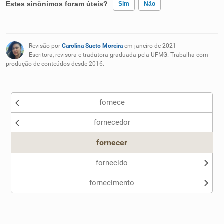
Estes sinônimos foram úteis?
Sim
Não
Existem sinônimos incorretos
Revisão por
Carolina Sueto Moreira
em janeiro de 2021
Nenhum dos sinônimos apresentados me ajudou
Escritora, revisora e tradutora graduada pela UFMG. Trabalha com
produção de conteúdos desde 2016.
Outro
fornece
fornecedor
fornecer
fornecido
fornecimento