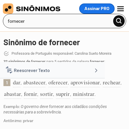
Assinar PRO
MENU
Sinônimo de fornecer
Professora de Português responsável: Carolina Sueto Moreira
32 sinônimos de fornecer
para 5 sentidos da palavra
fornecer
:
Reescrever Texto
Dar algo a alguém:
dar
abastecer
oferecer
aprovisionar
rechear
,
,
,
,
,
1
Resumir Texto
abastar
fornir
sortir
suprir
ministrar
,
,
,
,
.
Corrigir Texto
Exemplo:
O governo deve fornecer aos cidadãos condições
necessárias para a sobrevivência.
Detector de IA
Antônimo: privar