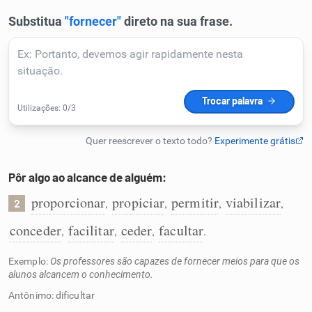
Humanizador de IA
Cata-letras
Conexões
Caça-palavras
Pôr algo ao alcance de alguém:
proporcionar
propiciar
permitir
viabilizar
,
,
,
,
2
conceder
facilitar
ceder
facultar
,
,
,
.
Dicionário
Exemplo:
Os professores são capazes de fornecer meios para que os
alunos alcancem o conhecimento.
Sinônimos
Antônimo: dificultar