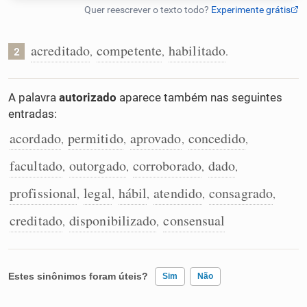
Humanizador de IA
acreditado
competente
habilitado
,
,
.
2
Cata-letras
A palavra
autorizado
aparece também nas seguintes
entradas:
Conexões
acordado
permitido
aprovado
concedido
,
,
,
,
facultado
outorgado
corroborado
dado
,
,
,
,
Caça-palavras
profissional
legal
hábil
atendido
consagrado
,
,
,
,
,
creditado
disponibilizado
consensual
,
,
Dicionário
Estes sinônimos foram úteis?
Sim
Não
Sinônimos