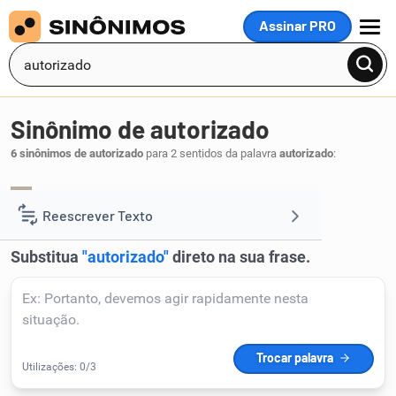
Assinar PRO
MENU
Sinônimo de autorizado
6 sinônimos de autorizado
para 2 sentidos da palavra
autorizado
:
respeitável
conceituado
abalizado
,
,
.
1
Reescrever Texto
Resumir Texto
Corrigir Texto
Detector de IA