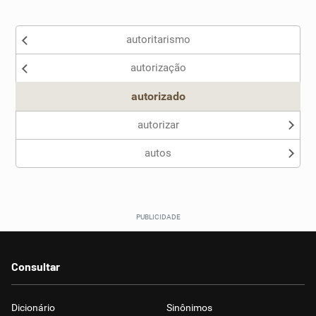
Existem sinônimos incorretos
autoritarismo
Nenhum dos sinônimos apresentados me ajudou
autorização
Outro
autorizado
autorizar
autos
Consultar
Dicionário
Sinônimos