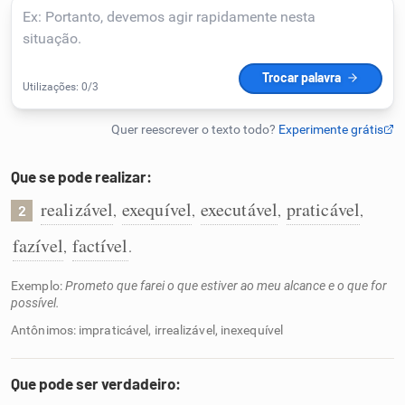
Humanizador de IA
Cata-letras
Conexões
Que se pode realizar:
realizável
exequível
executável
praticável
,
,
,
,
2
Caça-palavras
fazível
factível
,
.
Exemplo:
Prometo que farei o que estiver ao meu alcance e o que for
possível.
Dicionário
Antônimos: impraticável, irrealizável, inexequível
Sinônimos
Que pode ser verdadeiro: