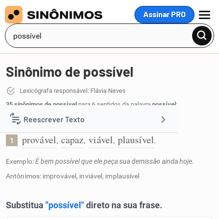
Assinar PRO
MENU
Sinônimo de possível
Lexicógrafa responsável: Flávia Neves
35 sinônimos de possível
para 6 sentidos da palavra
possível
:
Reescrever Texto
Que tem grandes chances de acontecer:
provável
capaz
viável
plausível
,
,
,
.
1
Resumir Texto
Exemplo:
É bem possível que ele peça sua demissão ainda hoje.
Corrigir Texto
Antônimos: improvável, inviável, implausível
Detector de IA