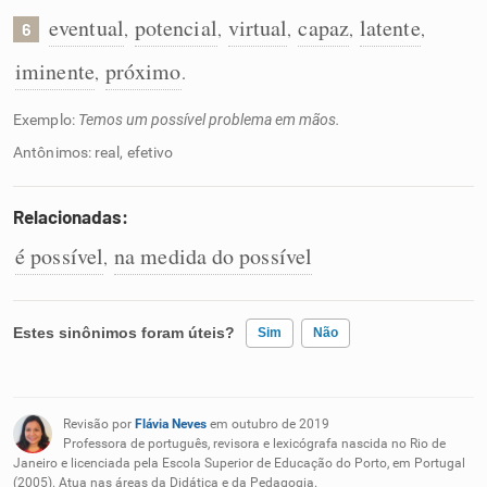
eventual
potencial
virtual
capaz
latente
,
,
,
,
,
6
iminente
próximo
,
.
Exemplo:
Temos um possível problema em mãos.
Antônimos: real, efetivo
Relacionadas:
é possível
na medida do possível
,
Estes sinônimos foram úteis?
Sim
Não
Existem sinônimos incorretos
Revisão por
Flávia Neves
em outubro de 2019
Nenhum dos sinônimos apresentados me ajudou
Professora de português, revisora e lexicógrafa nascida no Rio de
Janeiro e licenciada pela Escola Superior de Educação do Porto, em Portugal
(2005). Atua nas áreas da Didática e da Pedagogia.
Outro