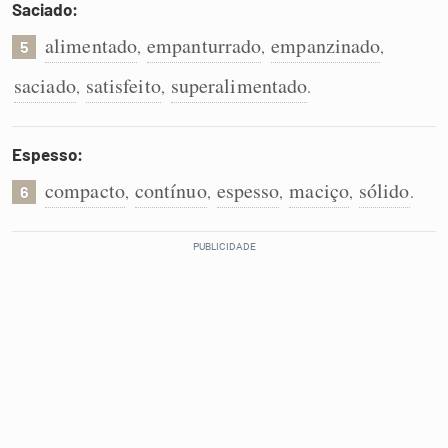
Saciado:
alimentado
empanturrado
empanzinado
,
,
,
5
saciado
satisfeito
superalimentado
,
,
.
Espesso:
compacto
contínuo
espesso
maciço
sólido
,
,
,
,
.
6