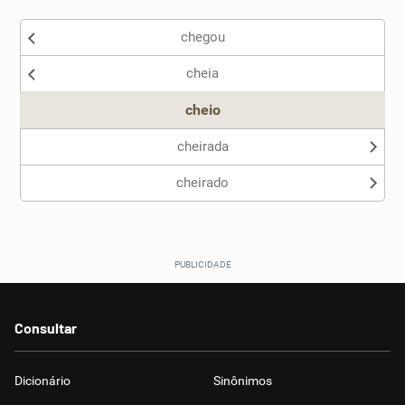
Existem sinônimos incorretos
chegou
Nenhum dos sinônimos apresentados me ajudou
cheia
Outro
cheio
cheirada
cheirado
Consultar
Dicionário
Sinônimos