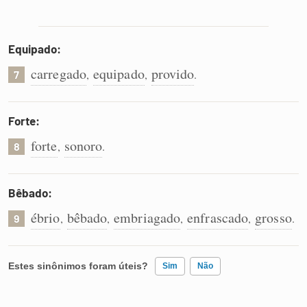
Equipado:
carregado
equipado
provido
,
,
.
7
Forte:
forte
sonoro
,
.
8
Bêbado:
ébrio
bêbado
embriagado
enfrascado
grosso
,
,
,
,
.
9
Estes sinônimos foram úteis?
Sim
Não