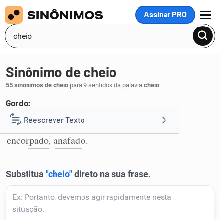
Assinar PRO
MENU
Sinônimo de cheio
55 sinônimos de cheio
para 9 sentidos da palavra
cheio
:
Gordo:
nutrido
arredondado
gordo
robusto
Reescrever Texto
,
,
,
,
1
encorpado
anafado
,
.
Resumir Texto
Corrigir Texto
Detector de IA