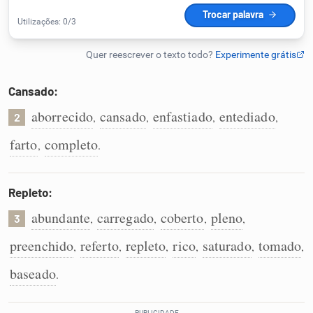
Humanizador de IA
Cansado:
Cata-letras
aborrecido
cansado
enfastiado
entediado
,
,
,
,
2
Conexões
farto
completo
,
.
Caça-palavras
Repleto:
abundante
carregado
coberto
pleno
,
,
,
,
3
preenchido
referto
repleto
rico
saturado
tomado
,
,
,
,
,
,
Dicionário
baseado
.
Sinônimos