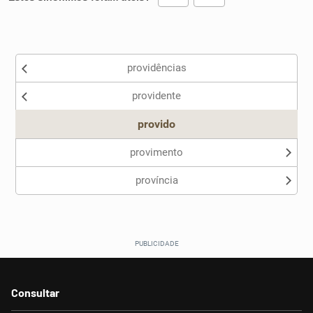
Existem sinônimos incorretos
providências
Nenhum dos sinônimos apresentados me ajudou
providente
Outro
provido
provimento
província
Consultar