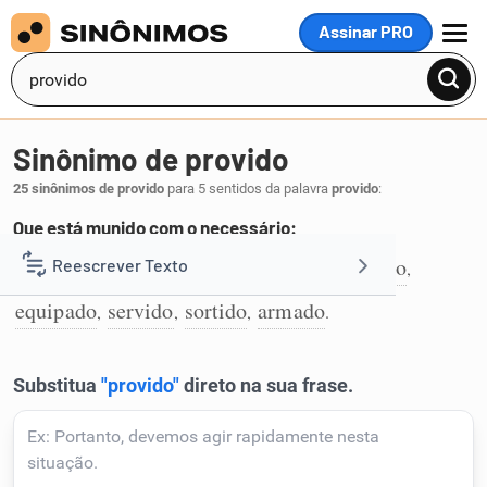
Assinar PRO
MENU
Sinônimo de provido
25 sinônimos de provido
para 5 sentidos da palavra
provido
:
Que está munido com o necessário:
munido
dotado
guarnecido
aparelhado
Reescrever Texto
,
,
,
,
1
equipado
servido
sortido
armado
,
,
,
.
Resumir Texto
Corrigir Texto
Detector de IA