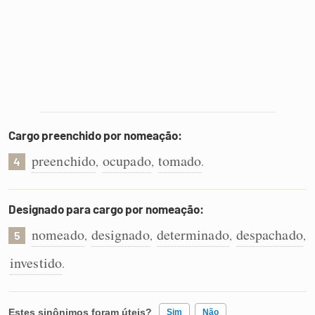
Cargo preenchido por nomeação:
preenchido
ocupado
tomado
,
,
.
4
Designado para cargo por nomeação:
nomeado
designado
determinado
despachado
,
,
,
,
5
investido
.
Estes sinônimos foram úteis?
Sim
Não