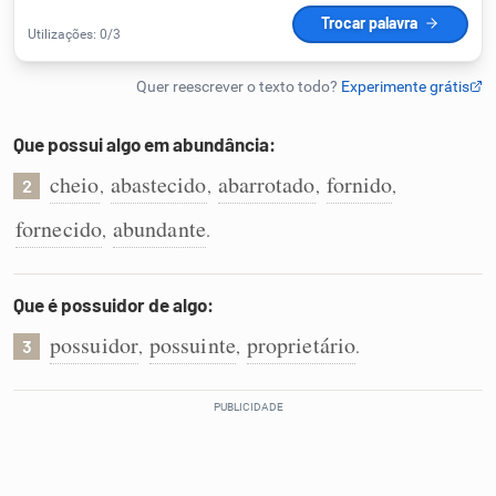
Humanizador de IA
Que possui algo em abundância:
Cata-letras
cheio
abastecido
abarrotado
fornido
,
,
,
,
2
Conexões
fornecido
abundante
,
.
Caça-palavras
Que é possuidor de algo:
possuidor
possuinte
proprietário
,
,
.
3
Dicionário
Sinônimos