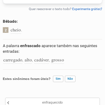
Humanizador de IA
Bêbado:
cheio
.
2
Cata-letras
Conexões
A palavra
enfrascado
aparece também nas seguintes
entradas:
Caça-palavras
carregado
alto
cadáver
grosso
,
,
,
Estes sinônimos foram úteis?
Sim
Não
Dicionário
Existem sinônimos incorretos
Sinônimos
enfraquecido
Nenhum dos sinônimos apresentados me ajudou