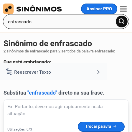
Assinar PRO
MENU
Sinônimo de enfrascado
2 sinônimos de enfrascado
para 2 sentidos da palavra
enfrascado
:
Que está embriagado:
ébrio
Reescrever Texto
.
1
Resumir Texto
Corrigir Texto
Detector de IA