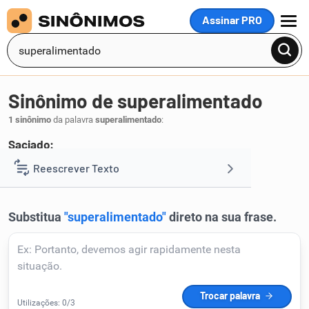
Assinar PRO
MENU
Sinônimo de superalimentado
1 sinônimo
da palavra
superalimentado
:
Saciado:
cheio
Reescrever Texto
.
1
Resumir Texto
Corrigir Texto
Detector de IA