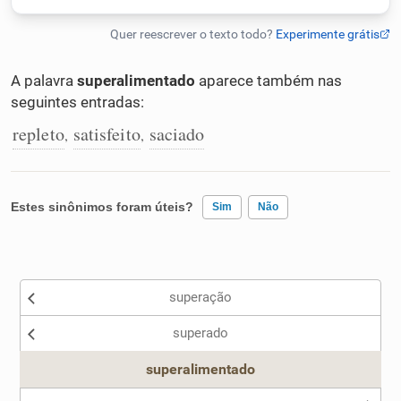
Humanizador de IA
A palavra
superalimentado
aparece também nas
seguintes entradas:
Cata-letras
repleto
satisfeito
saciado
,
,
Conexões
Estes sinônimos foram úteis?
Sim
Não
Caça-palavras
Existem sinônimos incorretos
superação
Nenhum dos sinônimos apresentados me ajudou
Dicionário
superado
Outro
superalimentado
Sinônimos