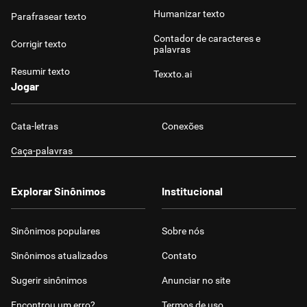
Humanizar texto
Parafrasear texto
Contador de caracteres e
Corrigir texto
palavras
Resumir texto
Texxto.ai
Jogar
Cata-letras
Conexões
Caça-palavras
Explorar Sinônimos
Institucional
Sinônimos populares
Sobre nós
Sinônimos atualizados
Contato
Sugerir sinônimos
Anunciar no site
Encontrou um erro?
Termos de uso