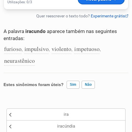
Humanizador de IA
A palavra
iracundo
aparece também nas seguintes
entradas:
Cata-letras
furioso
impulsivo
violento
impetuoso
,
,
,
,
Conexões
neurastênico
Caça-palavras
Estes sinônimos foram úteis?
Sim
Não
Existem sinônimos incorretos
Dicionário
ira
Nenhum dos sinônimos apresentados me ajudou
Sinônimos
iracúndia
Outro