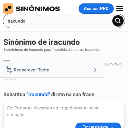
Assinar PRO
MENU
Sinônimo de iracundo
6 sinônimos de iracundo
para 1 sentido da palavra
iracundo
:
agastado
colérico
irascível
possesso
raivoso
,
,
,
,
,
1
Reescrever Texto
torvo
.
Resumir Texto
Corrigir Texto
Detector de IA