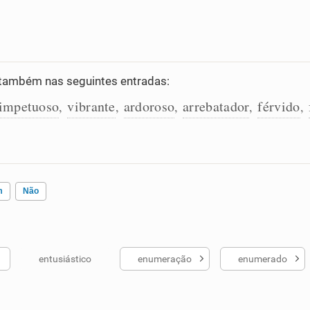
também nas seguintes entradas:
impetuoso
vibrante
ardoroso
arrebatador
férvido
,
,
,
,
,
m
Não
entusiástico
enumeração
enumerado
ados me ajudou