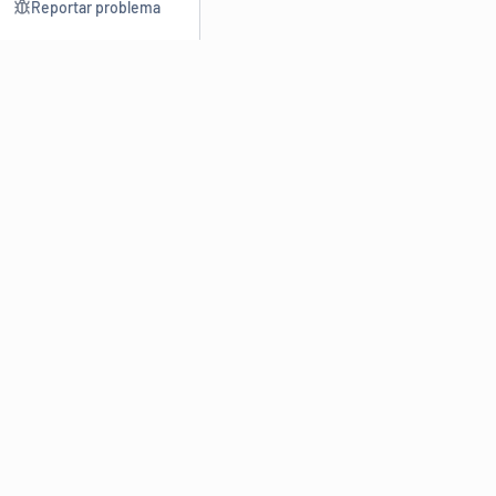
Reportar problema
Consultar
Escrev
Dicionário
Reescre
Sinônimos
Parafra
Conjugação
Corrigir
Antônimos
Resumir
O
Dicionário Online de Sinônimos
é parte do
Dicio.com.br
e
conta com mais de 30 mil sinônimos de palavras e de expressões
em português do Brasil.