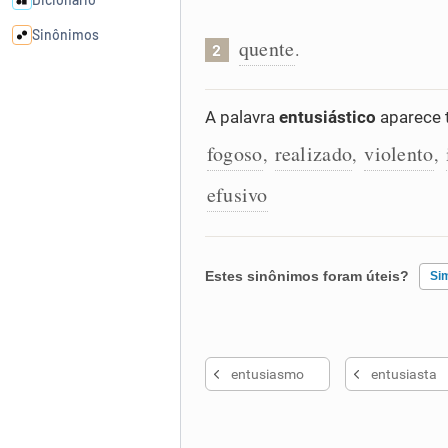
Sinônimos
quente
.
2
Cata-letras
A palavra
entusiástico
aparece 
fogoso
realizado
violento
Conexões
,
,
,
efusivo
Caça-palavras
Estes sinônimos foram úteis?
Si
Dicionário
Existem sinônimos incorretos
Sinônimos
entusiasmo
entusiasta
Nenhum dos sinônimos apresent
Outro