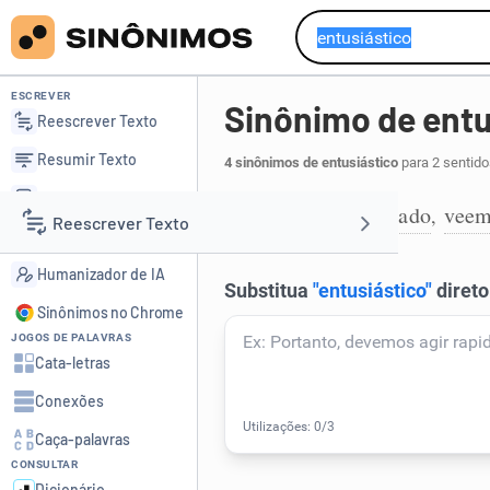
ESCREVER
Sinônimo de entu
Reescrever Texto
Resumir Texto
4 sinônimos de entusiástico
para 2 sentido
Corrigir Texto
caloroso
animado
veem
,
,
1
Reescrever Texto
Detector de IA
Humanizador de IA
Resumir Texto
Sinônimos no Chrome
JOGOS DE PALAVRAS
Corrigir Texto
Cata-letras
Conexões
Detector de IA
Caça-palavras
CONSULTAR
Humanizador de IA
Dicionário