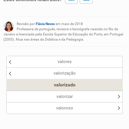
Existem sinônimos incorretos
Revisão por
Flávia Neves
em maio de 2018
Nenhum dos sinônimos apresentados me ajudou
Professora de português, revisora e lexicógrafa nascida no Rio de
Janeiro e licenciada pela Escola Superior de Educação do Porto, em Portugal
(2005). Atua nas áreas da Didática e da Pedagogia.
Outro
valores
valorização
valorizado
valorizar
valoroso