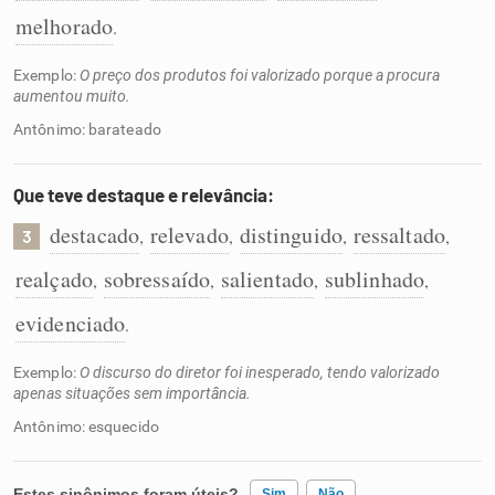
melhorado
.
Exemplo:
O preço dos produtos foi valorizado porque a procura
aumentou muito.
Antônimo: barateado
Que teve destaque e relevância:
destacado
relevado
distinguido
ressaltado
,
,
,
,
3
realçado
sobressaído
salientado
sublinhado
,
,
,
,
evidenciado
.
Exemplo:
O discurso do diretor foi inesperado, tendo valorizado
apenas situações sem importância.
Antônimo: esquecido
Estes sinônimos foram úteis?
Sim
Não