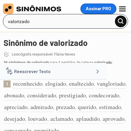
Assinar PRO
MENU
Sinônimo de valorizado
Lexicógrafa responsável: Flávia Neves
36 sinônimos de valorizado
para 3 sentidos da palavra
valorizado
:
Reescrever Texto
Que recebeu o devido valor ou importância:
reconhecido
elogiado
enaltecido
vangloriado
,
,
,
,
1
Resumir Texto
abonado
considerado
prestigiado
condecorado
,
,
,
,
Corrigir Texto
apreciado
admirado
prezado
querido
estimado
,
,
,
,
,
desejado
louvado
aclamado
aplaudido
aprovado
,
,
,
,
,
Detector de IA
consagrado
respeitado
,
.