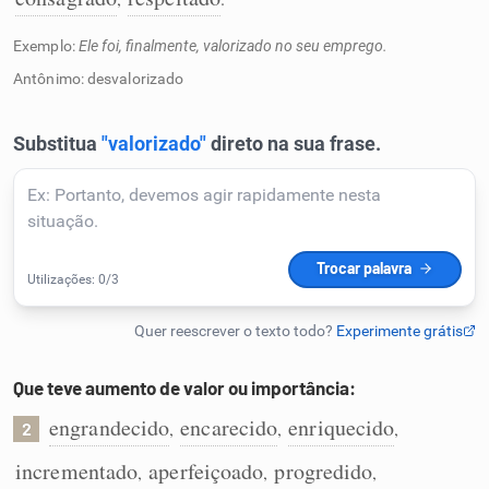
Humanizador de IA
Exemplo:
Ele foi, finalmente, valorizado no seu emprego.
Antônimo: desvalorizado
Cata-letras
Conexões
Caça-palavras
Que teve aumento de valor ou importância:
Dicionário
engrandecido
encarecido
enriquecido
,
,
,
2
Sinônimos
incrementado
aperfeiçoado
progredido
,
,
,